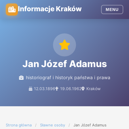
Informacje Kraków
MENU
Jan Józef Adamus
historiograf i historyk państwa i prawa
12.03.1896
19.06.1962
Kraków
Strona główna
/
Sławne osoby
/
Jan Józef Adamus