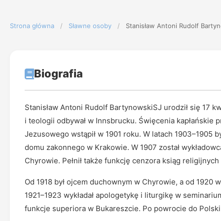
Strona główna
/
Sławne osoby
/
Stanisław Antoni Rudolf Barty
Biografia
Stanisław Antoni Rudolf BartynowskiSJ urodził się 17 k
i teologii odbywał w Innsbrucku. Święcenia kapłańskie 
Jezusowego wstąpił w 1901 roku. W latach 1903–1905 b
domu zakonnego w Krakowie. W 1907 został wykładowcą h
Chyrowie. Pełnił także funkcję cenzora ksiąg religijnyc
Od 1918 był ojcem duchownym w Chyrowie, a od 1920 w s
1921–1923 wykładał apologetykę i liturgikę w seminari
funkcje superiora w Bukareszcie. Po powrocie do Polsk