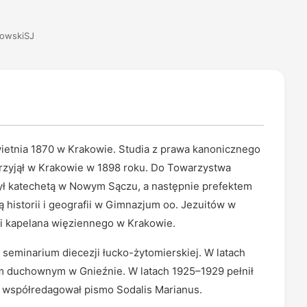
nowskiSJ
wietnia 1870 w Krakowie. Studia z prawa kanonicznego
przyjął w Krakowie w 1898 roku. Do Towarzystwa
ył katechetą w Nowym Sączu, a następnie prefektem
istorii i geografii w Gimnazjum oo. Jezuitów w
h i kapelana więziennego w Krakowie.
eminarium diecezji łucko-żytomierskiej. W latach
um duchownym w Gnieźnie. W latach 1925–1929 pełnił
i współredagował pismo Sodalis Marianus.