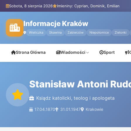
Sobota, 8 sierpnia 2026
Imieniny: Cyprian, Dominik, Emilian
Informacje Kraków
Wieliczka
Skawina
Zabierzów
Niepołomice
Zielonki
Strona Główna
Wiadomości
Sport
Stanisław Antoni Rud
Ksiądz katolicki, teolog i apologeta
17.04.1870
31.01.1947
Krakowie