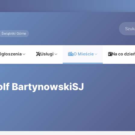
Świątniki Górne
Ogłoszenia
Usługi
O Mieście
Na co dzie
olf BartynowskiSJ