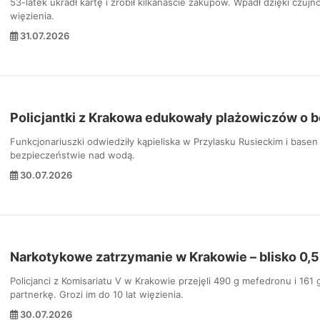
53-latek ukradł kartę i zrobił kilkanaście zakupów. Wpadł dzięki czujn
więzienia.
31.07.2026
Policjantki z Krakowa edukowały plażowiczów o
Funkcjonariuszki odwiedziły kąpieliska w Przylasku Rusieckim i basen
bezpieczeństwie nad wodą.
30.07.2026
Narkotykowe zatrzymanie w Krakowie – blisko 0,5
Policjanci z Komisariatu V w Krakowie przejęli 490 g mefedronu i 161 
partnerkę. Grozi im do 10 lat więzienia.
30.07.2026