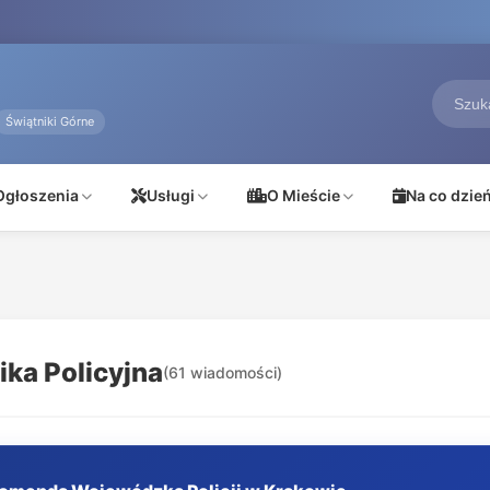
Świątniki Górne
Ogłoszenia
Usługi
O Mieście
Na co dzie
ika Policyjna
(61 wiadomości)