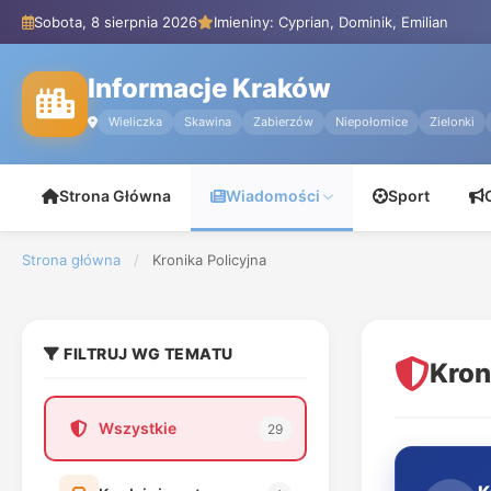
Sobota, 8 sierpnia 2026
Imieniny: Cyprian, Dominik, Emilian
Informacje Kraków
Wieliczka
Skawina
Zabierzów
Niepołomice
Zielonki
Strona Główna
Wiadomości
Sport
Strona główna
/
Kronika Policyjna
FILTRUJ WG TEMATU
Kron
Wszystkie
29