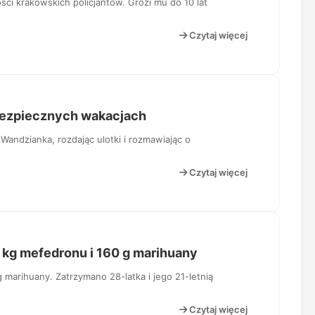
ości krakowskich policjantów. Grozi mu do 10 lat
Czytaj więcej
 bezpiecznych wakacjach
 Wandzianka, rozdając ulotki i rozmawiając o
Czytaj więcej
 kg mefedronu i 160 g marihuany
g marihuany. Zatrzymano 28-latka i jego 21-letnią
Czytaj więcej