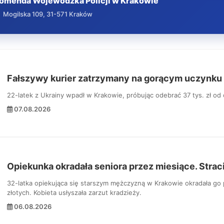
omenda Wojewódzka Policji w Krakowie
Mogilska 109, 31-571 Kraków
Fałszywy kurier zatrzymany na gorącym uczynku
22-latek z Ukrainy wpadł w Krakowie, próbując odebrać 37 tys. zł od o
07.08.2026
Opiekunka okradała seniora przez miesiące. Strac
32-latka opiekująca się starszym mężczyzną w Krakowie okradała go pr
złotych. Kobieta usłyszała zarzut kradzieży.
06.08.2026