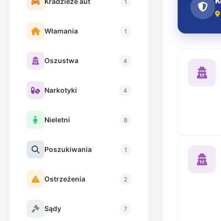
K
Kradzieże aut
1
Włamania
1
Oszustwa
4
Narkotyki
4
Nieletni
8
Poszukiwania
1
Ostrzeżenia
2
Sądy
7