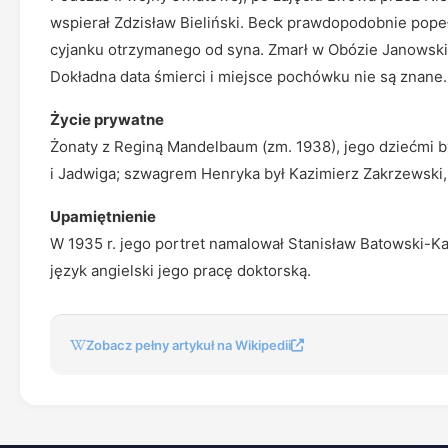
wspierał Zdzisław Bieliński. Beck prawdopodobnie pope
cyjanku otrzymanego od syna. Zmarł w Obózie Janowsk
Dokładna data śmierci i miejsce pochówku nie są znane.
Życie prywatne
Żonaty z Reginą Mandelbaum (zm. 1938), jego dziećmi by
i Jadwiga; szwagrem Henryka był Kazimierz Zakrzewski,
Upamiętnienie
W 1935 r. jego portret namalował Stanisław Batowski-Kac
język angielski jego pracę doktorską.
Zobacz pełny artykuł na Wikipedii