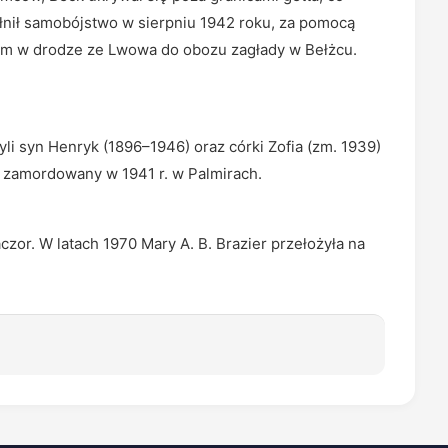
łnił samobójstwo w sierpniu 1942 roku, za pomocą
im w drodze ze Lwowa do obozu zagłady w Bełżcu.
li syn Henryk (1896–1946) oraz córki Zofia (zm. 1939)
 zamordowany w 1941 r. w Palmirach.
zor. W latach 1970 Mary A. B. Brazier przełożyła na