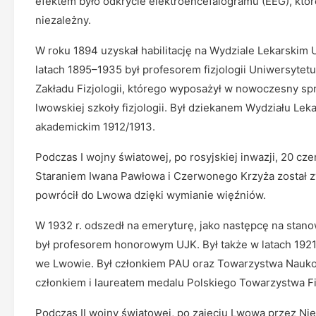
efektem było odkrycie elektroencefalogramu (EEG), kt
niezależny.
W roku 1894 uzyskał habilitację na Wydziale Lekarskim U
latach 1895–1935 był profesorem fizjologii Uniwersyte
Zakładu Fizjologii, którego wyposażył w nowoczesny spr
lwowskiej szkoły fizjologii. Był dziekanem Wydziału Lek
akademickim 1912/1913.
Podczas I wojny światowej, po rosyjskiej inwazji, 20 c
Staraniem Iwana Pawłowa i Czerwonego Krzyża został zw
powrócił do Lwowa dzięki wymianie więźniów.
W 1932 r. odszedł na emeryturę, jako następcę na sta
był profesorem honorowym UJK. Był także w latach 19
we Lwowie. Był członkiem PAU oraz Towarzystwa Nau
członkiem i laureatem medalu Polskiego Towarzystwa Fi
Podczas II wojny światowej, po zajęciu Lwowa przez Nie