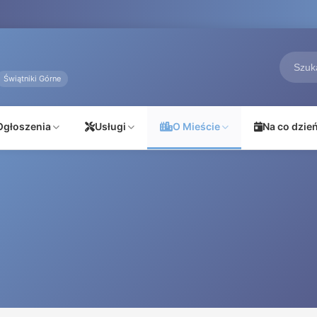
Świątniki Górne
Ogłoszenia
Usługi
O Mieście
Na co dzie