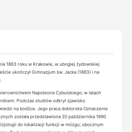
nia 1863 roku w Krakowie, w ubogiej żydowskiej
ieście ukończył Gimnazjum św. Jacka (1883) i na
.
od kierownictwem Napoleona Cybulskiego; w latach
nikiem. Podczas studiów odkrył zjawisko
wiedzi na bodźce. Jego praca doktorska Oznaczenie
ycznych została przedstawiona 20 października 1890
zjologii do lokalizacji funkcji w mózgu; ubocznym