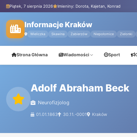
Piątek, 7 sierpnia 2026
Imieniny: Dorota, Kajetan, Konrad
Informacje Kraków
Wieliczka
Skawina
Zabierzów
Niepołomice
Zielonki
Strona Główna
Wiadomości
Sport
Adolf Abraham Beck
Neurofizjolog
01.01.1863
30.11.-0001
Kraków