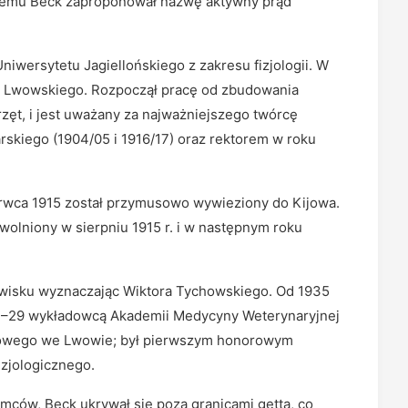
óremu Beck zaproponował nazwę aktywny prąd
niwersytetu Jagiellońskiego z zakresu fizjologii. W
tu Lwowskiego. Rozpoczął pracę od zbudowania
zęt, i jest uważany za najważniejszego twórcę
arskiego (1904/05 i 1916/17) oraz rektorem w roku
zerwca 1915 został przymusowo wywieziony do Kijowa.
olniony w sierpniu 1915 r. i w następnym roku
nowisku wyznaczając Wiktora Tychowskiego. Od 1935
21–29 wykładowcą Akademii Medycyny Weterynaryjnej
kowego we Lwowie; był pierwszym honorowym
zjologicznego.
mców, Beck ukrywał się poza granicami getta, co