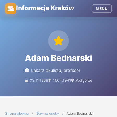
Informacje Kraków
MENU
Adam Bednarski
Lekarz okulista, profesor
03.11.1869
11.04.1941
Podgórze
Strona główna
/
Sławne osoby
/
Adam Bednarski