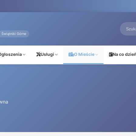
Świątniki Górne
Ogłoszenia
Usługi
O Mieście
Na co dzie
ywna