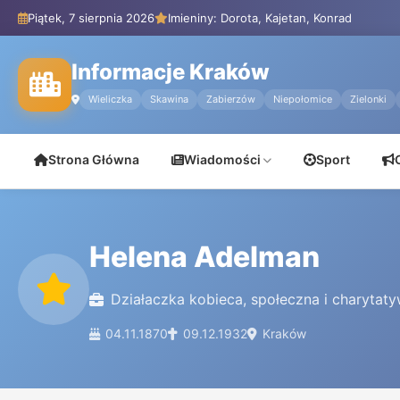
Piątek, 7 sierpnia 2026
Imieniny: Dorota, Kajetan, Konrad
Informacje Kraków
Wieliczka
Skawina
Zabierzów
Niepołomice
Zielonki
Strona Główna
Wiadomości
Sport
Helena Adelman
Działaczka kobieca, społeczna i charytat
04.11.1870
09.12.1932
Kraków