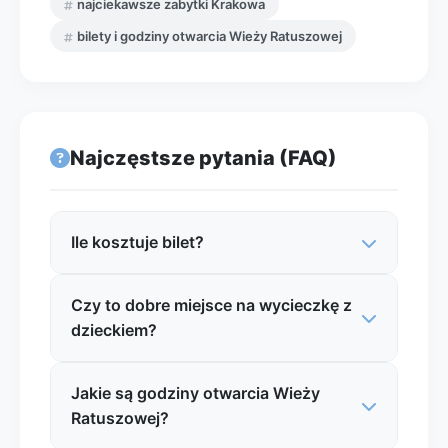
najciekawsze zabytki Krakowa
bilety i godziny otwarcia Wieży Ratuszowej
Najczęstsze pytania (FAQ)
Ile kosztuje bilet?
Czy to dobre miejsce na wycieczkę z
Ceny biletów do Wieży Ratuszowej zwykle
dzieckiem?
są umiarkowane i mogą wynosić
orientacyjnie kilkanaście do kilkudziesięciu
złotych za bilet normalny, z ulgami dla
Jakie są godziny otwarcia Wieży
Tak, to dobre miejsce na wycieczkę z
wybranych grup. Najlepiej sprawdzić
Ratuszowej?
dzieckiem, zwłaszcza jeśli łączysz je ze
aktualny cennik przed wizytą, ponieważ
spacerem po Rynku Głównym. Dzieci mogą