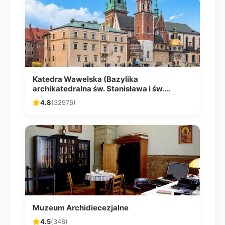
Katedra Wawelska (Bazylika
archikatedralna św. Stanisława i św.
Wacława)
4.8
(32976)
Muzeum Archidiecezjalne
4.5
(348)