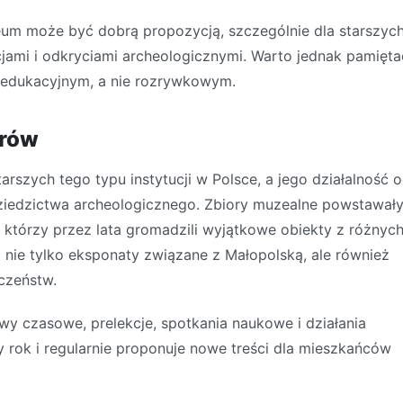
eum może być dobrą propozycją, szczególnie dla starszyc
cjami i odkryciami archeologicznymi. Warto jednak pamięta
 edukacyjnym, a nie rozrywkowym.
orów
szych tego typu instytucji w Polsce, a jego działalność 
i dziedzictwa archeologicznego. Zbiory muzealne powstawał
 którzy przez lata gromadzili wyjątkowe obiekty z różnyc
 nie tylko eksponaty związane z Małopolską, ale również
eczeństw.
wy czasowe, prelekcje, spotkania naukowe i działania
ły rok i regularnie proponuje nowe treści dla mieszkańców