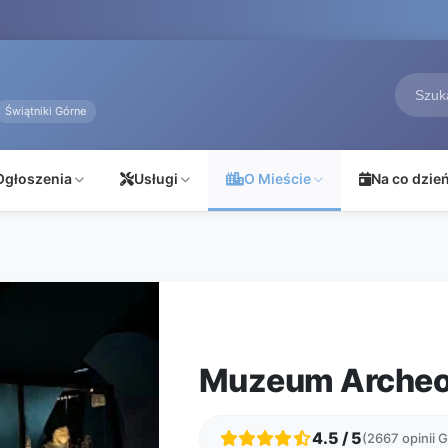
Świątniki Górne
Ogłoszenia
Usługi
O Mieście
Na co dzie
Muzeum Archeo
4.5 / 5
(2667 opinii 