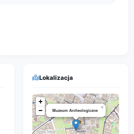
Lokalizacja
+
×
−
Muzeum Archeologiczne