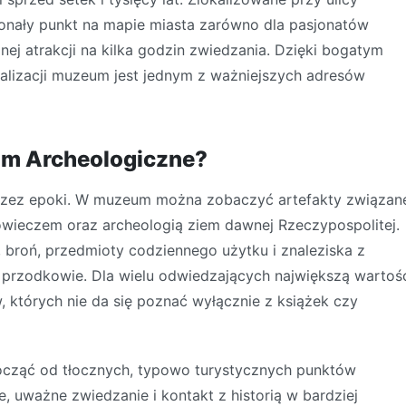
onały punkt na mapie miasta zarówno dla pasjonatów
jnej atrakcji na kilka godzin zwiedzania. Dzięki bogatym
kalizacji muzeum jest jednym z ważniejszych adresów
um Archeologiczne?
przez epoki. W muzeum można zobaczyć artefakty związan
niowieczem oraz archeologią ziem dawnej Rzeczypospolitej.
 broń, przedmioty codziennego użytku i znaleziska z
i przodkowie. Dla wielu odwiedzających największą wartoś
 których nie da się poznać wyłącznie z książek czy
począć od tłocznych, typowo turystycznych punktów
 uważne zwiedzanie i kontakt z historią w bardziej