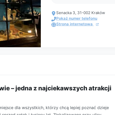
Senacka 3, 31-002 Kraków
Pokaż numer telefonu
Strona internetowa
e – jedna z najciekawszych atrakcji
jsce dla wszystkich, którzy chcą lepiej poznać dzieje
 sprzed setek i tysięcy lat. Zlokalizowane przy ulicy