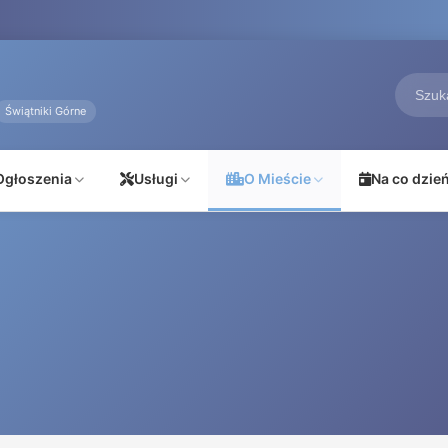
Świątniki Górne
Ogłoszenia
Usługi
O Mieście
Na co dzie