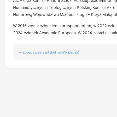
AICA oraz Komisji Historii Sztuki Polskiej Akademii Um
Humanistycznych i Teologicznych Polskiej Komisji Akre
Honorową Województwa Małopolskiego – Krzyż Małopol
W 2015 został członkiem korespondentem, w 2022 człon
2024 członek Academia Europaea. W 2024 został członk
Zobacz pełny artykuł na Wikipedii