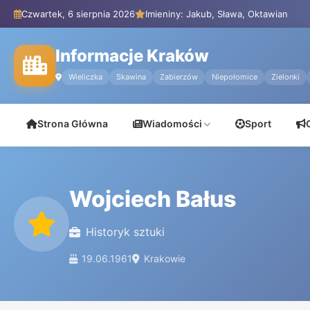
Czwartek, 6 sierpnia 2026
Imieniny: Jakub, Sława, Oktawian
Informacje Kraków
Wieliczka
Skawina
Zabierzów
Niepołomice
Zielonki
Strona Główna
Wiadomości
Sport
Wojciech Bałus
Historyk sztuki
19.06.1961
Krakowie