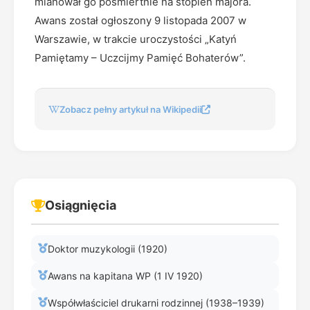
mianował go pośmiertnie na stopień majora.
Awans został ogłoszony 9 listopada 2007 w
Warszawie, w trakcie uroczystości „Katyń
Pamiętamy – Uczcijmy Pamięć Bohaterów”.
Zobacz pełny artykuł na Wikipedii
Osiągnięcia
Doktor muzykologii (1920)
Awans na kapitana WP (1 IV 1920)
Współwłaściciel drukarni rodzinnej (1938–1939)