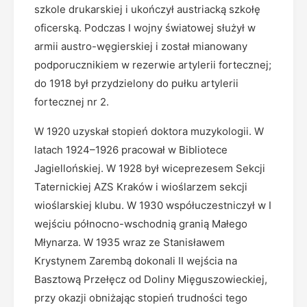
szkole drukarskiej i ukończył austriacką szkołę
oficerską. Podczas I wojny światowej służył w
armii austro-węgierskiej i został mianowany
podporucznikiem w rezerwie artylerii fortecznej;
do 1918 był przydzielony do pułku artylerii
fortecznej nr 2.
W 1920 uzyskał stopień doktora muzykologii. W
latach 1924–1926 pracował w Bibliotece
Jagiellońskiej. W 1928 był wiceprezesem Sekcji
Taternickiej AZS Kraków i wioślarzem sekcji
wioślarskiej klubu. W 1930 współuczestniczył w I
wejściu północno-wschodnią granią Małego
Młynarza. W 1935 wraz ze Stanisławem
Krystynem Zarembą dokonali II wejścia na
Basztową Przełęcz od Doliny Mięguszowieckiej,
przy okazji obniżając stopień trudności tego