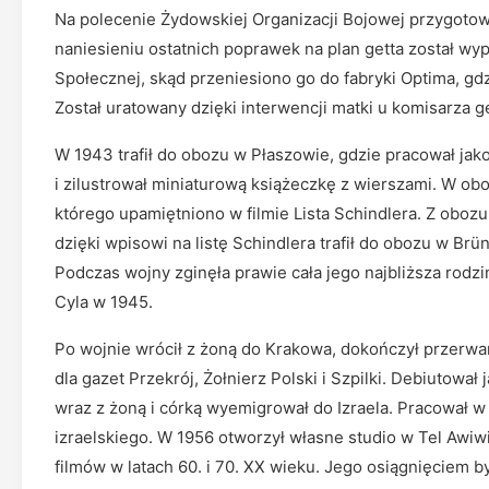
Na polecenie Żydowskiej Organizacji Bojowej przygotow
naniesieniu ostatnich poprawek na plan getta został 
Społecznej, skąd przeniesiono go do fabryki Optima, g
Został uratowany dzięki interwencji matki u komisarza g
W 1943 trafił do obozu w Płaszowie, gdzie pracował jak
i zilustrował miniaturową książeczkę z wierszami. W o
którego upamiętniono w filmie Lista Schindlera. Z oboz
dzięki wpisowi na listę Schindlera trafił do obozu w Br
Podczas wojny zginęła prawie cała jego najbliższa rodz
Cyla w 1945.
Po wojnie wrócił z żoną do Krakowa, dokończył przerwane 
dla gazet Przekrój, Żołnierz Polski i Szpilki. Debiutow
wraz z żoną i córką wyemigrował do Izraela. Pracował w 
izraelskiego. W 1956 otworzył własne studio w Tel Awiwi
filmów w latach 60. i 70. XX wieku. Jego osiągnięciem 