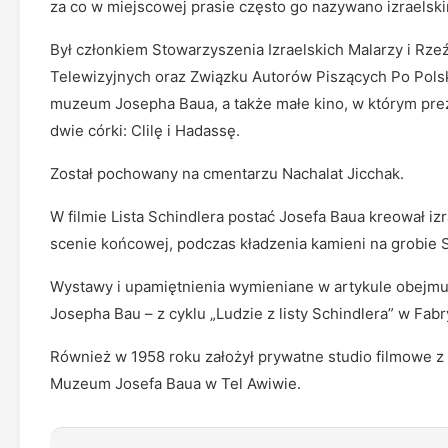
za co w miejscowej prasie często go nazywano izraels
Był członkiem Stowarzyszenia Izraelskich Malarzy i Rz
Telewizyjnych oraz Związku Autorów Piszących Po Polsku
muzeum Josepha Baua, a także małe kino, w którym pre
dwie córki: Clilę i Hadassę.
Został pochowany na cmentarzu Nachalat Jicchak.
W filmie Lista Schindlera postać Josefa Baua kreował iz
scenie końcowej, podczas kładzenia kamieni na grobie S
Wystawy i upamiętnienia wymieniane w artykule obejmu
Josepha Bau – z cyklu „Ludzie z listy Schindlera” w Fab
Również w 1958 roku założył prywatne studio filmowe z
Muzeum Josefa Baua w Tel Awiwie.