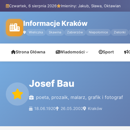
Czwartek, 6 sierpnia 2026
Imieniny: Jakub, Sława, Oktawian
Informacje Kraków
Wieliczka
Skawina
Zabierzów
Niepołomice
Zielonki
Strona Główna
Wiadomości
Sport
Josef Bau
poeta, prozaik, malarz, grafik i fotograf
18.06.1920
26.05.2002
Kraków