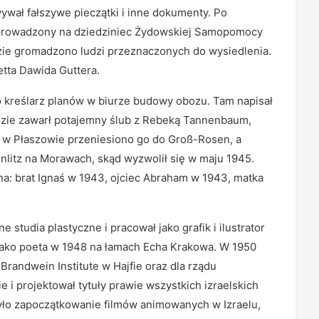
ywał fałszywe pieczątki i inne dokumenty. Po
wyprowadzony na dziedziniec Żydowskiej Samopomocy
dzie gromadzono ludzi przeznaczonych do wysiedlenia.
etta Dawida Guttera.
o kreślarz planów w biurze budowy obozu. Tam napisał
bozie zawarł potajemny ślub z Rebeką Tannenbaum,
u w Płaszowie przeniesiono go do Groß-Rosen, a
ünnlitz na Morawach, skąd wyzwolił się w maju 1945.
ina: brat Ignaś w 1943, ojciec Abraham w 1943, matka
studia plastyczne i pracował jako grafik i ilustrator
ał jako poeta w 1948 na łamach Echa Krakowa. W 1950
Brandwein Institute w Hajfie oraz dla rządu
e i projektował tytuły prawie wszystkich izraelskich
było zapoczątkowanie filmów animowanych w Izraelu,