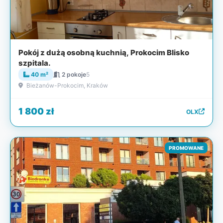
Pokój z dużą osobną kuchnią, Prokocim Blisko
szpitala.
40 m²
2 pokoje
5
Bieżanów-Prokocim, Kraków
1 800 zł
OLX
PROMOWANE