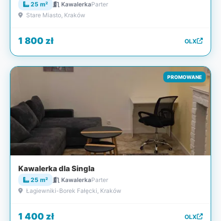
25 m²
Kawalerka
Parter
Stare Miasto, Kraków
1 800 zł
OLX
PROMOWANE
Kawalerka dla Singla
25 m²
Kawalerka
Parter
Łagiewniki-Borek Fałęcki, Kraków
1 400 zł
OLX