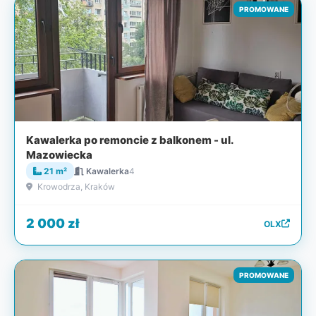
PROMOWANE
Kawalerka po remoncie z balkonem - ul.
Mazowiecka
21 m²
Kawalerka
4
Krowodrza, Kraków
2 000 zł
OLX
PROMOWANE