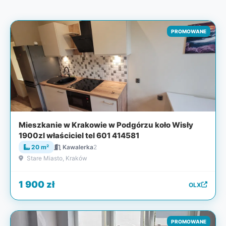
PROMOWANE
Mieszkanie w Krakowie w Podgórzu koło Wisły
1900zl właściciel tel 601 414581
20 m²
Kawalerka
2
Stare Miasto, Kraków
1 900 zł
OLX
PROMOWANE