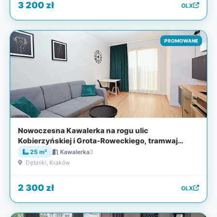
3 200 zł
OLX
PROMOWANE
Nowoczesna Kawalerka na rogu ulic
Kobierzyńskiej i Grota-Roweckiego, tramwaj
100m, klimatyzacja
25 m²
Kawalerka
3
Dębniki, Kraków
2 300 zł
OLX