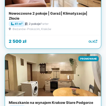
Nowoczesne 2 pokoje | Garaż| Klimatyzacja|
Złocie
41 m²
2 pokoje
Parter
Bieżanów-Prokocim, Kraków
2 500 zł
OLX
PROMOWANE
Mieszkanie na wynajem Krakow Stare Podgorze