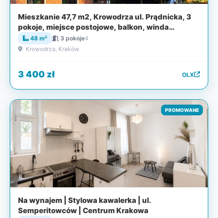
Mieszkanie 47,7 m2, Krowodrza ul. Prądnicka, 3
pokoje, miejsce postojowe, balkon, winda
ZAREZERWOWANE
48 m²
3 pokoje
4
Krowodrza, Kraków
3 400 zł
OLX
PROMOWANE
Na wynajem | Stylowa kawalerka | ul.
Semperitowców | Centrum Krakowa