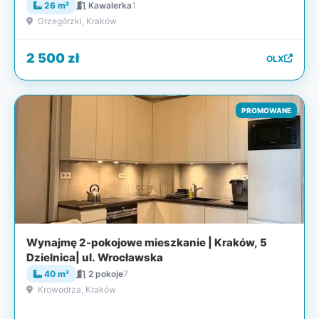
26 m²
Kawalerka
1
Grzegórzki, Kraków
2 500 zł
OLX
PROMOWANE
Wynajmę 2-pokojowe mieszkanie | Kraków, 5
Dzielnica| ul. Wrocławska
40 m²
2 pokoje
7
Krowodrza, Kraków