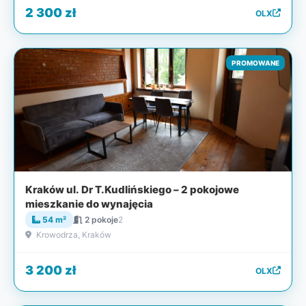
2 300 zł
OLX
PROMOWANE
Kraków ul. Dr T.Kudlińskiego – 2 pokojowe
mieszkanie do wynajęcia
54 m²
2 pokoje
2
Krowodrza, Kraków
3 200 zł
OLX