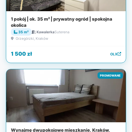
1 pokój | ok. 35 m² | prywatny ogród | spokojna
okolica
35 m²
Kawalerka
Suterena
Grzegórzki, Kraków
1 500 zł
OLX
PROMOWANE
Wynajmę dwupokojowe mieszkanie, Kraków,