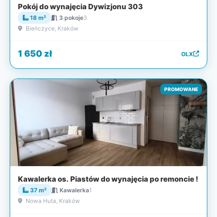
Pokój do wynajęcia Dywizjonu 303
18 m²
3 pokoje
3
Bieńczyce, Kraków
1 650 zł
OLX
PROMOWANE
Kawalerka os. Piastów do wynajęcia po remoncie !
37 m²
Kawalerka
1
Nowa Huta, Kraków