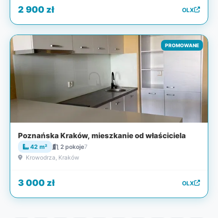
2 900 zł
OLX
PROMOWANE
Poznańska Kraków, mieszkanie od właściciela
42 m²
2 pokoje
7
Krowodrza, Kraków
3 000 zł
OLX