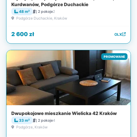
Kurdwanów, Podgórze Duchackie
48 m²
2 pokoje
2
Podgórze Duchackie, Kraków
2 600 zł
OLX
PROMOWANE
Dwupokojowe mieszkanie Wielicka 42 Kraków
33 m²
2 pokoje
4
Podgórze, Kraków