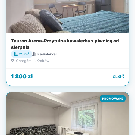
Tauron Arena-Przytulna kawalerka z piwnicą od
sierpnia
25 m²
Kawalerka
1
Grzegórzki, Kraków
1 800 zł
OLX
PROMOWANE