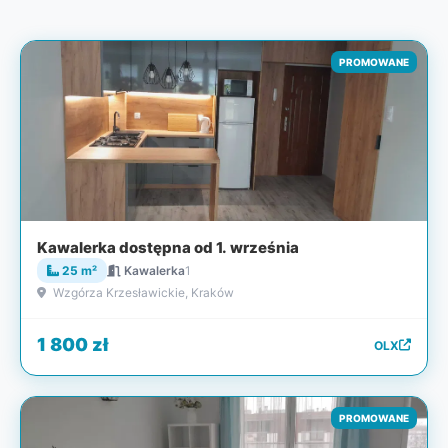
PROMOWANE
Kawalerka dostępna od 1. września
25 m²
Kawalerka
1
Wzgórza Krzesławickie, Kraków
1 800 zł
OLX
PROMOWANE