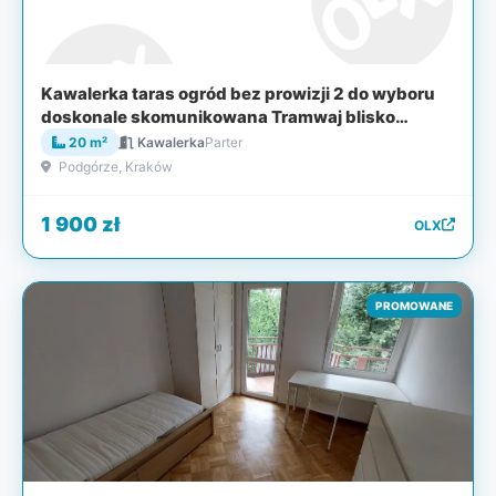
Kawalerka taras ogród bez prowizji 2 do wyboru
doskonale skomunikowana Tramwaj blisko
centrum wolna od już Kraków Podgórze
20 m²
Kawalerka
Parter
Podgórze, Kraków
1 900 zł
OLX
PROMOWANE