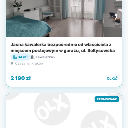
Jasna kawalerka bezpośrednio od właściciela z
miejscem postojowym w garażu, ul. Sołtysowska
34 m²
Kawalerka
5
Czyżyny, Kraków
2 190 zł
OLX
PROMOWANE