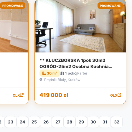
PROMOWANE
PROMOWANE
** KLUCZBORSKA 1pok 30m2
OGRÓD-25m2 Osobna Kuchnia
GARAŻ MPEC Odświeżone **
30 m²
1 pokój
Parter
Prądnik Biały, Kraków
419 000 zł
OLX
OLX
2
23
24
25
26
27
28
29
30
31
32