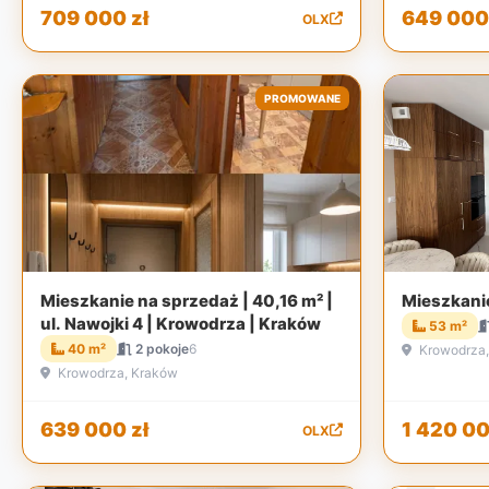
709 000 zł
649 000 
OLX
PROMOWANE
Mieszkanie na sprzedaż | 40,16 m² |
Mieszkani
ul. Nawojki 4 | Krowodrza | Kraków
53 m²
40 m²
2 pokoje
6
Krowodrza,
Krowodrza, Kraków
639 000 zł
1 420 00
OLX