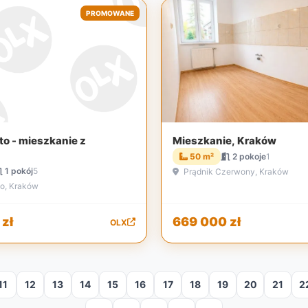
PROMOWANE
to - mieszkanie z
Mieszkanie, Kraków
50 m²
2 pokoje
1
1 pokój
5
Prądnik Czerwony, Kraków
to, Kraków
zł
669 000 zł
OLX
11
12
13
14
15
16
17
18
19
20
21
2