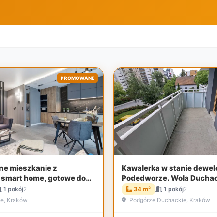
PROMOWANE
e mieszkanie z
Kawalerka w stanie dewel
smart home, gotowe do
Podedworze. Wola Ducha
nia
1 pokój
2
34 m²
1 pokój
2
e, Kraków
Podgórze Duchackie, Kraków