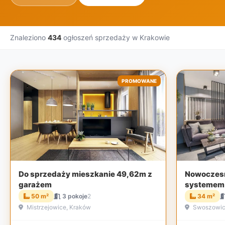
Znaleziono
434
ogłoszeń sprzedaży w Krakowie
PROMOWANE
Do sprzedaży mieszkanie 49,62m z
Nowoczesn
garażem
systemem 
zamieszka
50 m²
3 pokoje
2
34 m²
Mistrzejowice, Kraków
Swoszowic