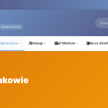
Świątniki Górne
Ogłoszenia
Usługi
O Mieście
Na co dzie
akowie