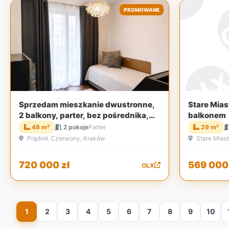
PROMOWANE
Sprzedam mieszkanie dwustronne,
Stare Mias
2 balkony, parter, bez pośrednika,
balkonem
Kraków
48 m²
2 pokoje
Parter
29 m²
Prądnik Czerwony, Kraków
Stare Mias
720 000 zł
569 000 
OLX
1
2
3
4
5
6
7
8
9
10