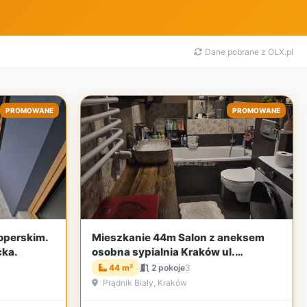
Dane pobrane z OLX.pl
PROMOWANE
PROMOWANE
operskim.
Mieszkanie 44m Salon z aneksem
cka.
osobna sypialnia Kraków ul.
Felińskiego
44 m²
2 pokoje
3
Prądnik Biały, Kraków