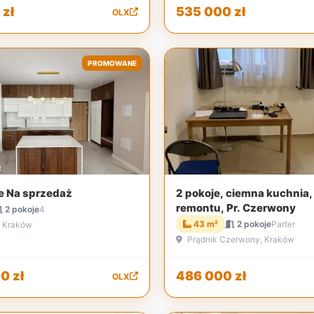
zł
535 000 zł
OLX
PROMOWANE
e Na sprzedaż
2 pokoje, ciemna kuchnia,
remontu, Pr. Czerwony
2 pokoje
4
43 m²
2 pokoje
Parter
 Kraków
Prądnik Czerwony, Kraków
0 zł
486 000 zł
OLX