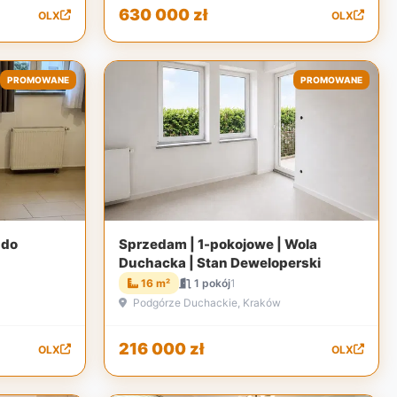
630 000 zł
OLX
OLX
PROMOWANE
PROMOWANE
 do
Sprzedam | 1-pokojowe | Wola
Duchacka | Stan Deweloperski
16 m²
1 pokój
1
Podgórze Duchackie, Kraków
216 000 zł
OLX
OLX