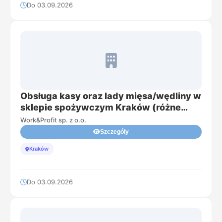
Do 03.09.2026
Obsługa kasy oraz lady mięsa/wędliny w
sklepie spożywczym Kraków (różne
lokalizacje)
Work&Profit sp. z o.o.
Szczegóły
Kraków
Do 03.09.2026