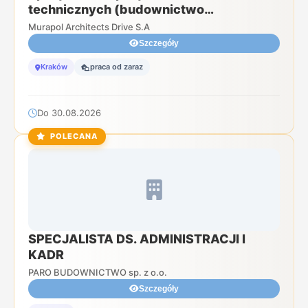
technicznych (budownictwo
wielorodzinne)
Murapol Architects Drive S.A
Szczegóły
Kraków
praca od zaraz
Do 30.08.2026
POLECANA
SPECJALISTA DS. ADMINISTRACJI I
KADR
PARO BUDOWNICTWO sp. z o.o.
Szczegóły