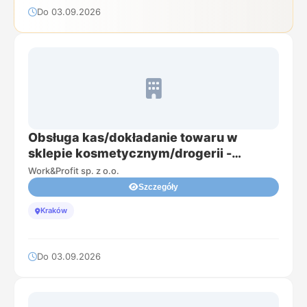
Do 03.09.2026
Obsługa kas/dokładanie towaru w
sklepie kosmetycznym/drogerii -
Kraków
Work&Profit sp. z o.o.
Szczegóły
Kraków
Do 03.09.2026