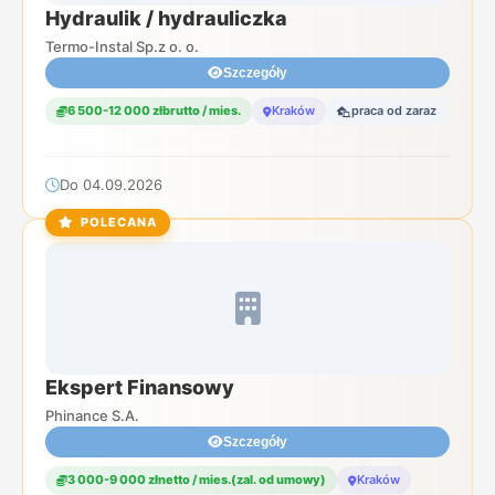
Hydraulik / hydrauliczka
Termo-Instal Sp.z o. o.
Szczegóły
6 500-12 000 złbrutto / mies.
Kraków
praca od zaraz
Do 04.09.2026
POLECANA
Ekspert Finansowy
Phinance S.A.
Szczegóły
3 000-9 000 złnetto / mies.(zal. od umowy)
Kraków