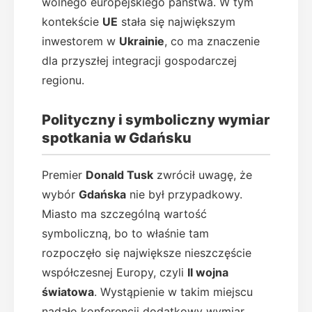
wolnego europejskiego państwa. W tym
kontekście
UE
stała się największym
inwestorem w
Ukrainie
, co ma znaczenie
dla przyszłej integracji gospodarczej
regionu.
Polityczny i symboliczny wymiar
spotkania w Gdańsku
Premier
Donald Tusk
zwrócił uwagę, że
wybór
Gdańska
nie był przypadkowy.
Miasto ma szczególną wartość
symboliczną, bo to właśnie tam
rozpoczęło się największe nieszczęście
współczesnej Europy, czyli
II wojna
światowa
. Wystąpienie w takim miejscu
nadało konferencji dodatkowy wymiar