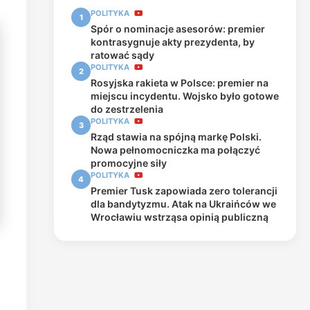
POLITYKA
1
Spór o nominacje asesorów: premier
kontrasygnuje akty prezydenta, by
ratować sądy
POLITYKA
2
Rosyjska rakieta w Polsce: premier na
miejscu incydentu. Wojsko było gotowe
do zestrzelenia
POLITYKA
3
Rząd stawia na spójną markę Polski.
Nowa pełnomocniczka ma połączyć
promocyjne siły
POLITYKA
4
Premier Tusk zapowiada zero tolerancji
dla bandytyzmu. Atak na Ukraińców we
Wrocławiu wstrząsa opinią publiczną