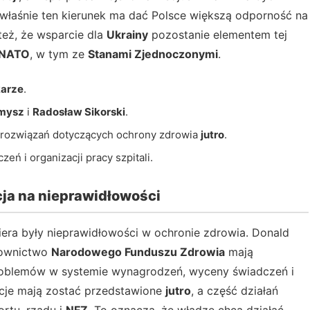
 właśnie ten kierunek ma dać Polsce większą odporność na
też, że wsparcie dla
Ukrainy
pozostanie elementem tej
NATO
, w tym ze
Stanami Zjednoczonymi
.
arze
.
amysz
i
Radosław Sikorski
.
 rozwiązań dotyczących ochrony zdrowia
jutro
.
ń i organizacji pracy szpitali.
cja na nieprawidłowości
a były nieprawidłowości w ochronie zdrowia. Donald
rownictwo
Narodowego Funduszu Zdrowia
mają
roblemów w systemie wynagrodzeń, wyceny świadczeń i
zycje mają zostać przedstawione
jutro
, a część działań