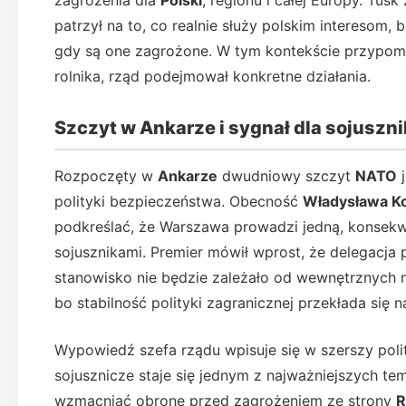
zagrożenia dla
Polski
, regionu i całej Europy. Tus
patrzył na to, co realnie służy polskim interesom,
gdy są one zagrożone. W tym kontekście przypomni
rolnika, rząd podejmował konkretne działania.
Szczyt w Ankarze i sygnał dla sojuszn
Rozpoczęty w
Ankarze
dwudniowy szczyt
NATO
j
polityki bezpieczeństwa. Obecność
Władysława K
podkreślać, że Warszawa prowadzi jedną, konsekwen
sojusznikami. Premier mówił wprost, że delegacja 
stanowisko nie będzie zależało od wewnętrznych n
bo stabilność polityki zagranicznej przekłada się
Wypowiedź szefa rządu wpisuje się w szerszy poli
sojusznicze staje się jednym z najważniejszych te
wzmacniać obronę przed zagrożeniem ze strony
R