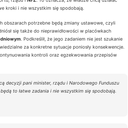
rtu, rządu i
NFZ
. To oznacza, że władze chcą działać
we kroki i nie wszystkim się spodobają.
ch obszarach potrzebne będą zmiany ustawowe, czyli
dniósł się także do nieprawidłowości w placówkach
łudniowym
. Podkreślił, że jego zadaniem nie jest szukanie
wiedzialne za konkretne sytuacje poniosły konsekwencje.
ontynuowania kontroli oraz egzekwowania przepisów
cą decyzji pani minister, rządu i Narodowego Funduszu
będą to łatwe zadania i nie wszystkim się spodobają.