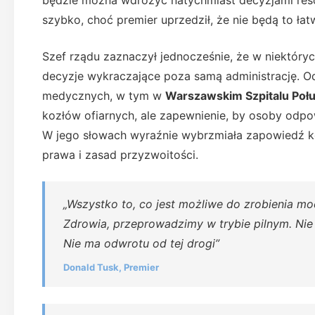
będzie można wdrożyć natychmiast decyzjami reso
szybko, choć premier uprzedził, że nie będą to łat
Szef rządu zaznaczył jednocześnie, że w niektóry
decyzje wykraczające poza samą administrację. O
medycznych, w tym w
Warszawskim Szpitalu Po
kozłów ofiarnych, ale zapewnienie, by osoby odpo
W jego słowach wyraźnie wybrzmiała zapowiedź k
prawa i zasad przyzwoitości.
„Wszystko to, co jest możliwe do zrobienia mo
Zdrowia, przeprowadzimy w trybie pilnym. Nie 
Nie ma odwrotu od tej drogi”
Donald Tusk, Premier