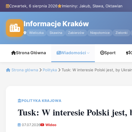
Czwartek, 6 sierpnia 2026
Imieniny: Jakub, Sława, Oktawian
Informacje Kraków
Wieliczka
Skawina
Zabierzów
Niepołomice
Zielonki
Strona Główna
Wiadomości
Sport
Strona główna
Polityka
Tusk: W interesie Polski jest, by Ukra
POLITYKA KRAJOWA
Tusk: W interesie Polski jest,
07.07.2026
Wideo