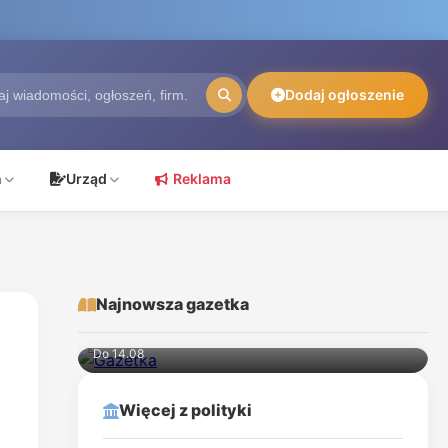
Dodaj ogłoszenie
ń
Urząd
Reklama
Najnowsza gazetka
McDonald's
Do 14.08
Więcej z polityki