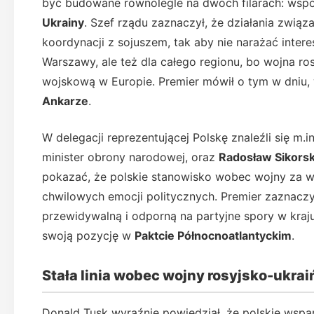
być budowane równolegle na dwóch filarach: wspó
Ukrainy
. Szef rządu zaznaczył, że działania związ
koordynacji z sojuszem, tak aby nie narażać inte
Warszawy, ale też dla całego regionu, bo wojna ro
wojskową w Europie. Premier mówił o tym w dniu,
Ankarze
.
W delegacji reprezentującej Polskę znaleźli się m.
minister obrony narodowej, oraz
Radosław Sikorsk
pokazać, że polskie stanowisko wobec wojny za wsc
chwilowych emocji politycznych. Premier zaznaczył
przewidywalną i odporną na partyjne spory w kra
swoją pozycję w
Paktcie Północnoatlantyckim
.
Stała linia wobec wojny rosyjsko-ukrai
Donald Tusk wyraźnie powiedział, że polskie wspa