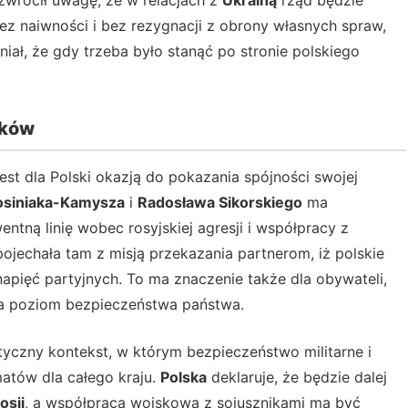
k zwrócił uwagę, że w relacjach z
Ukrainą
rząd będzie
 bez naiwności i bez rezygnacji z obrony własnych spraw,
ał, że gdy trzeba było stanąć po stronie polskiego
ików
est dla Polski okazją do pokazania spójności swojej
osiniaka-Kamysza
i
Radosława Sikorskiego
ma
tną linię wobec rosyjskiej agresji i współpracy z
pojechała tam z misją przekazania partnerom, iż polskie
apięć partyjnych. To ma znaczenie także dla obywateli,
 na poziom bezpieczeństwa państwa.
tyczny kontekst, w którym bezpieczeństwo militarne i
matów dla całego kraju.
Polska
deklaruje, że będzie dalej
osji
, a współpraca wojskowa z sojusznikami ma być