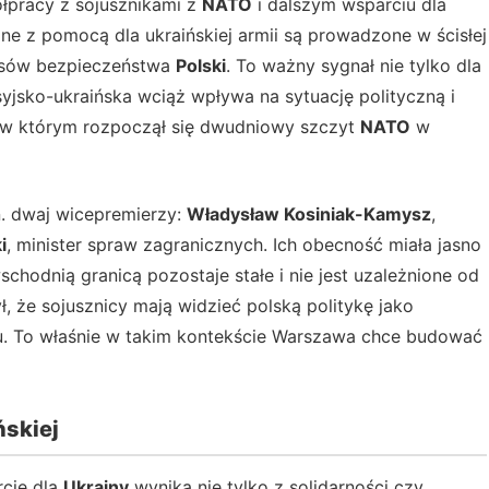
łpracy z sojusznikami z
NATO
i dalszym wsparciu dla
ane z pomocą dla ukraińskiej armii są prowadzone w ścisłej
resów bezpieczeństwa
Polski
. To ważny sygnał nie tylko dla
syjsko-ukraińska wciąż wpływa na sytuację polityczną i
 w którym rozpoczął się dwudniowy szczyt
NATO
w
in. dwaj wicepremierzy:
Władysław Kosiniak-Kamysz
,
i
, minister spraw zagranicznych. Ich obecność miała jasno
hodnią granicą pozostaje stałe i nie jest uzależnione od
, że sojusznicy mają widzieć polską politykę jako
ju. To właśnie w takim kontekście Warszawa chce budować
ńskiej
rcie dla
Ukrainy
wynika nie tylko z solidarności czy