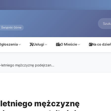
Świątniki Górne
Ogłoszenia
Usługi
O Mieście
Na co dzie
letniego mężczyznę podejrzan...
-letniego mężczyznę