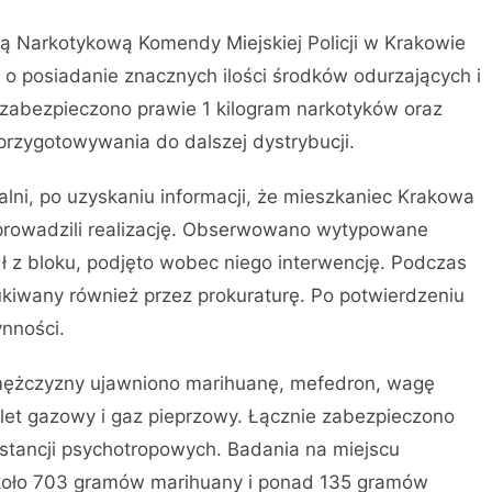
ią Narkotykową Komendy Miejskiej Policji w Krakowie
o posiadanie znacznych ilości środków odurzających i
 zabezpieczono prawie 1 kilogram narkotyków oraz
przygotowywania do dalszej dystrybucji.
lni, po uzyskaniu informacji, że mieszkaniec Krakowa
prowadzili realizację. Obserwowano wytypowane
 z bloku, podjęto wobec niego interwencję. Podczas
ukiwany również przez prokuraturę. Po potwierdzeniu
ynności.
mężczyzny ujawniono marihuanę, mefedron, wagę
tolet gazowy i gaz pieprzowy. Łącznie zabezpieczono
tancji psychotropowych. Badania na miejscu
 około 703 gramów marihuany i ponad 135 gramów