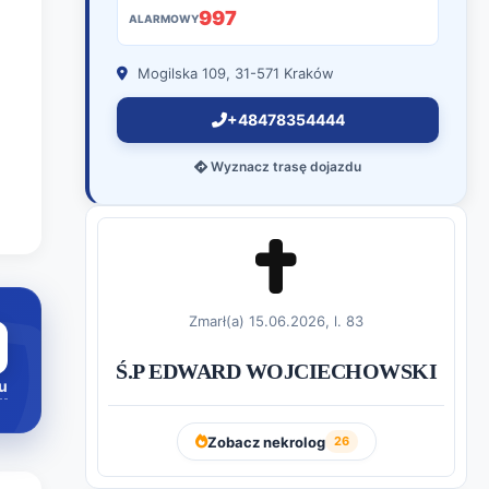
997
ALARMOWY
Mogilska 109, 31-571 Kraków
+48478354444
Wyznacz trasę dojazdu
Zmarł(a) 15.06.2026, l. 83
Ś.P EDWARD WOJCIECHOWSKI
u
Zobacz nekrolog
26