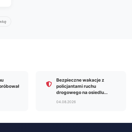
awkę
nu
Bezpieczne wakacje z
próbował
policjantami ruchu
drogowego na osiedlu...
04.08.2026