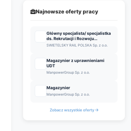
Najnowsze oferty pracy
Główny specjalista/ specjalistka
ds. Rekrutacji i Rozwoju
Personalnego
SWIETELSKY RAIL POLSKA Sp. z o.o.
Magazynier z uprawnieniami
UDT
ManpowerGroup Sp. z o.o.
Magazynier
ManpowerGroup Sp. z o.o.
Zobacz wszystkie oferty