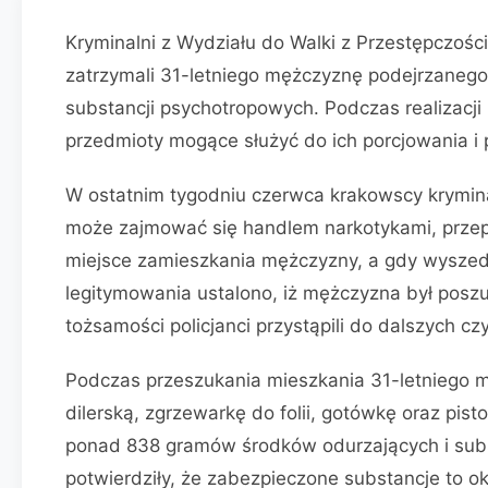
Kryminalni z Wydziału do Walki z Przestępczośc
zatrzymali 31-letniego mężczyznę podejrzanego 
substancji psychotropowych. Podczas realizacji
przedmioty mogące służyć do ich porcjowania i 
W ostatnim tygodniu czerwca krakowscy krymina
może zajmować się handlem narkotykami, prze
miejsce zamieszkania mężczyzny, a gdy wyszedł
legitymowania ustalono, iż mężczyzna był posz
tożsamości policjanci przystąpili do dalszych cz
Podczas przeszukania mieszkania 31-letniego 
dilerską, zgrzewarkę do folii, gotówkę oraz pis
ponad 838 gramów środków odurzających i subs
potwierdziły, że zabezpieczone substancje to