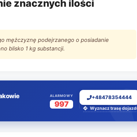
ie znacznych ilości
iego mężczyznę podejrzanego o posiadanie
o blisko 1 kg substancji.
rakowie
ALARMOWY
+48478354444
997
Wyznacz trasę dojazd