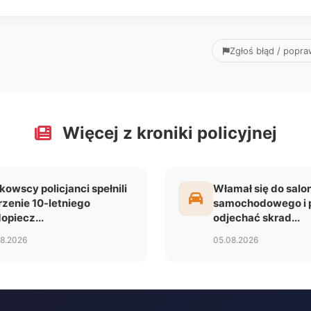
Zgłoś błąd / popr
Więcej z kroniki policyjnej
kowscy policjanci spełnili
Włamał się do salo
zenie 10-letniego
samochodowego i 
opiecz...
odjechać skrad...
08.2026
05.08.2026