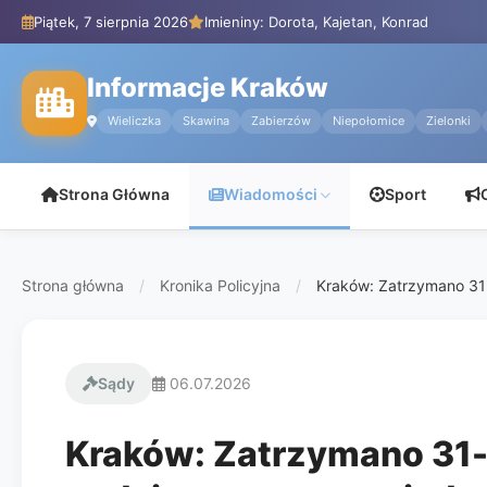
Piątek, 7 sierpnia 2026
Imieniny: Dorota, Kajetan, Konrad
Informacje Kraków
Wieliczka
Skawina
Zabierzów
Niepołomice
Zielonki
Strona Główna
Wiadomości
Sport
Strona główna
/
Kronika Policyjna
/
Kraków: Zatrzymano 31-
Sądy
06.07.2026
Kraków: Zatrzymano 31