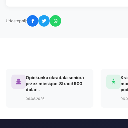
Udostępnij:
Opiekunka okradała seniora
Kra
przez miesiące. Stracił 900
mar
dolar...
pod
06.08.2026
06.