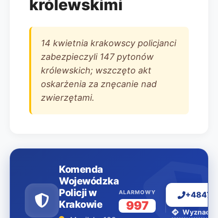
królewskimi
14 kwietnia krakowscy policjanci
zabezpieczyli 147 pytonów
królewskich; wszczęto akt
oskarżenia za znęcanie nad
zwierzętami.
Komenda
Wojewódzka
Policji w
ALARMOWY
+48478
Krakowie
997
Wyznacz t