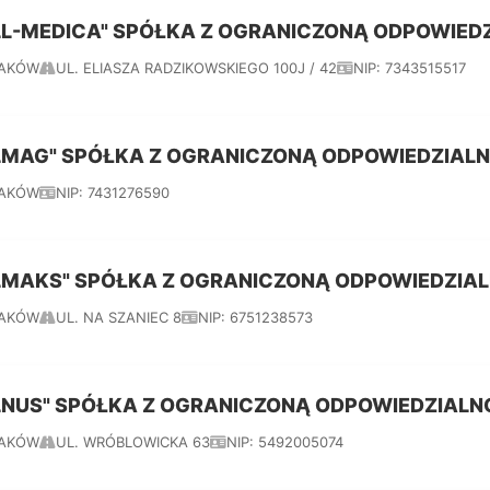
LL-MEDICA" SPÓŁKA Z OGRANICZONĄ ODPOWIED
AKÓW
UL. ELIASZA RADZIKOWSKIEGO 100J / 42
NIP: 7343515517
LMAG" SPÓŁKA Z OGRANICZONĄ ODPOWIEDZIAL
AKÓW
NIP: 7431276590
LMAKS" SPÓŁKA Z OGRANICZONĄ ODPOWIEDZIA
AKÓW
UL. NA SZANIEC 8
NIP: 6751238573
LNUS" SPÓŁKA Z OGRANICZONĄ ODPOWIEDZIALN
AKÓW
UL. WRÓBLOWICKA 63
NIP: 5492005074