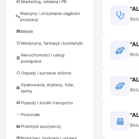
Marketing, reklama i PR
"A
Maszyny i utrzymanie ciągłości
KR
produkcji
Meble
Medycyna, farmacja i kosmetyki
"A
KR
Nieruchomości i usługi
powiązane
Odpady i surowce wtórne
"A
Opakowania, etykiety, folie,
KR
taśmy
Pojazdy i środki transportu
"A
Pozostałe
KR
Przemysł spożywczy
Rolnictwo, hodowla i uprawa