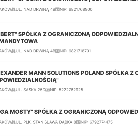
AKÓW
UL. NAD DRWINĄ 4B
NIP: 6821768900
LBERT" SPÓŁKA Z OGRANICZONĄ ODPOWIEDZIAL
MANDYTOWA
AKÓW
UL. NAD DRWINĄ 4B
NIP: 6821718701
LEXANDER MANN SOLUTIONS POLAND SPÓŁKA Z
POWIEDZIALNOŚCIĄ"
AKÓW
UL. SASKA 25D
NIP: 5222762925
LGA MOSTY" SPÓŁKA Z OGRANICZONĄ ODPOWIE
AKÓW
UL. PŁK. STANISŁAWA DĄBKA 8
NIP: 6792774475