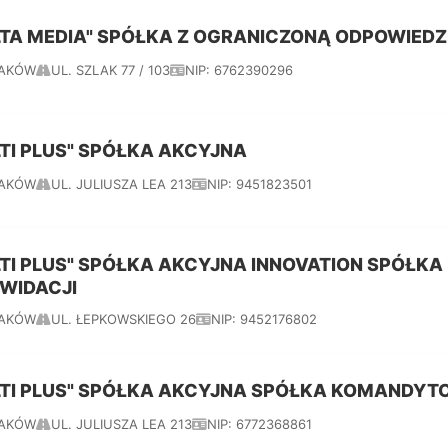
LTA MEDIA" SPÓŁKA Z OGRANICZONĄ ODPOWIED
AKÓW
UL. SZLAK 77 / 103
NIP: 6762390296
LTI PLUS" SPÓŁKA AKCYJNA
AKÓW
UL. JULIUSZA LEA 213
NIP: 9451823501
LTI PLUS" SPÓŁKA AKCYJNA INNOVATION SPÓŁ
KWIDACJI
AKÓW
UL. ŁEPKOWSKIEGO 26
NIP: 9452176802
LTI PLUS" SPÓŁKA AKCYJNA SPÓŁKA KOMANDY
AKÓW
UL. JULIUSZA LEA 213
NIP: 6772368861