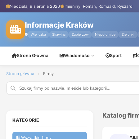
Niedziela, 9 sierpnia 2026
Imieniny: Roman, Romuald, Ryszard
Informacje Kraków
Wieliczka
Skawina
Zabierzów
Niepołomice
Zielonki
Strona Główna
Wiadomości
Sport
Strona główna
›
Firmy
Katalog fir
KATEGORIE
"A
Wszystkie firmy