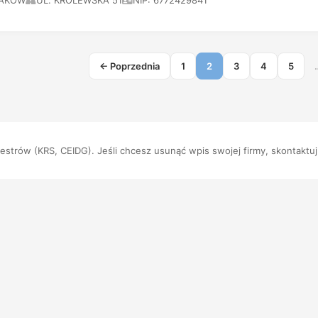
AKÓW
UL. KRÓLEWSKA 51
NIP: 6772429841
← Poprzednia
1
2
3
4
5
strów (KRS, CEIDG). Jeśli chcesz usunąć wpis swojej firmy, skontaktuj