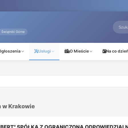
Świątniki Górne
Ogłoszenia
Usługi
O Mieście
Na co dzie
m w Krakowie
LBERT" SPÓŁKA Z OGRANICZONĄ ODPOWIEDZIAL