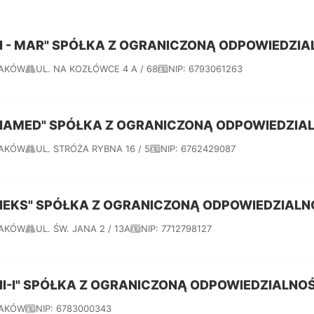
N - MAR" SPÓŁKA Z OGRANICZONĄ ODPOWIEDZIA
AKÓW
UL. NA KOZŁÓWCE 4 A / 68
NIP: 6793061263
NAMED" SPÓŁKA Z OGRANICZONĄ ODPOWIEDZIA
AKÓW
UL. STRÓŻA RYBNA 16 / 5
NIP: 6762429087
NEKS" SPÓŁKA Z OGRANICZONĄ ODPOWIEDZIALN
AKÓW
UL. ŚW. JANA 2 / 13A
NIP: 7712798127
NI-I" SPÓŁKA Z OGRANICZONĄ ODPOWIEDZIALNO
AKÓW
NIP: 6783000343