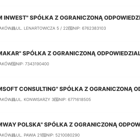
M INWEST" SPÓŁKA Z OGRANICZONĄ ODPOWIEDZ
AKÓW
UL. LENARTOWICZA 5 / 22
NIP: 6762383103
MAKAR" SPÓŁKA Z OGRANICZONĄ ODPOWIEDZIA
AKÓW
NIP: 7343190400
MSOFT CONSULTING" SPÓŁKA Z OGRANICZONĄ O
AKÓW
UL. KONWISARZY 3
NIP: 6771618505
MWAY POLSKA" SPÓŁKA Z OGRANICZONĄ ODPOW
AKÓW
UL. PAWIA 21
NIP: 5210080290