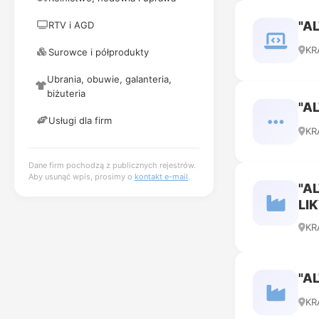
"A
RTV i AGD
KR
Surowce i półprodukty
Ubrania, obuwie, galanteria,
biżuteria
"A
Usługi dla firm
KR
Dane firm pochodzą z publicznych rejestrów.
Aby usunąć wpis, prosimy o
kontakt e-mail
.
"A
LI
KR
"A
KR