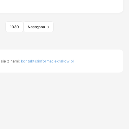
…
1030
Następna →
 się z nami:
kontakt@informacjekrakow.pl