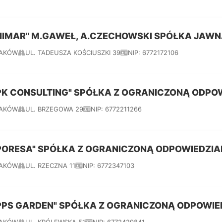
NIMAR" M.GAWEŁ, A.CZECHOWSKI SPÓŁKA JAW
AKÓW
UL. TADEUSZA KOŚCIUSZKI 39
NIP: 6772172106
PK CONSULTING" SPÓŁKA Z OGRANICZONĄ ODPO
AKÓW
UL. BRZEGOWA 29
NIP: 6772211266
PORESA" SPÓŁKA Z OGRANICZONĄ ODPOWIEDZIA
AKÓW
UL. RZECZNA 11
NIP: 6772347103
PPS GARDEN" SPÓŁKA Z OGRANICZONĄ ODPOWIE