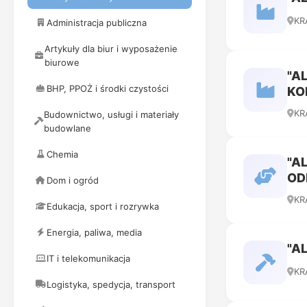
KR
Administracja publiczna
Artykuły dla biur i wyposażenie
biurowe
"A
BHP, PPOŻ i środki czystości
KO
KR
Budownictwo, usługi i materiały
budowlane
Chemia
"A
OD
Dom i ogród
KR
Edukacja, sport i rozrywka
Energia, paliwa, media
"A
IT i telekomunikacja
KR
Logistyka, spedycja, transport