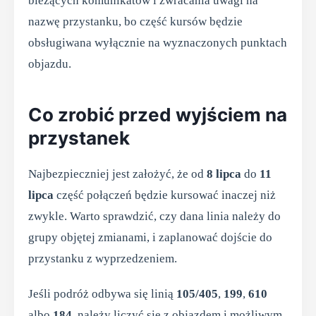
bieżących komunikatów i zwracania uwagi na
nazwę przystanku, bo część kursów będzie
obsługiwana wyłącznie na wyznaczonych punktach
objazdu.
Co zrobić przed wyjściem na
przystanek
Najbezpieczniej jest założyć, że od
8 lipca
do
11
lipca
część połączeń będzie kursować inaczej niż
zwykle. Warto sprawdzić, czy dana linia należy do
grupy objętej zmianami, i zaplanować dojście do
przystanku z wyprzedzeniem.
Jeśli podróż odbywa się linią
105/405
,
199
,
610
albo
184
, należy liczyć się z objazdem i możliwym