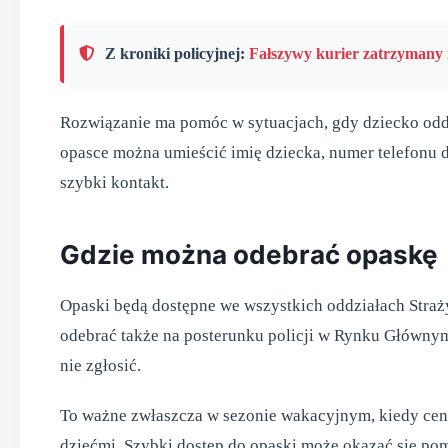
Z kroniki policyjnej:
Fałszywy kurier zatrzyman
Rozwiązanie ma pomóc w sytuacjach, gdy dziecko odd
opasce można umieścić imię dziecka, numer telefonu do
szybki kontakt.
Gdzie można odebrać opaskę
Opaski będą dostępne we wszystkich oddziałach Stra
odebrać także na posterunku policji w Rynku Głównym,
nie zgłosić.
To ważne zwłaszcza w sezonie wakacyjnym, kiedy cent
dziećmi. Szybki dostęp do opaski może okazać się po