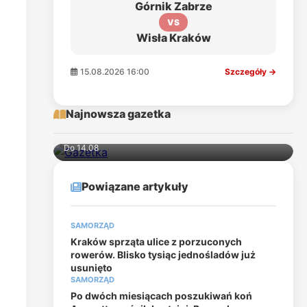
Górnik Zabrze
VS
Wisła Kraków
15.08.2026 16:00
Szczegóły →
Najnowsza gazetka
Do 14.08
Powiązane artykuły
SAMORZĄD
Kraków sprząta ulice z porzuconych
rowerów. Blisko tysiąc jednośladów już
usunięto
SAMORZĄD
Po dwóch miesiącach poszukiwań koń