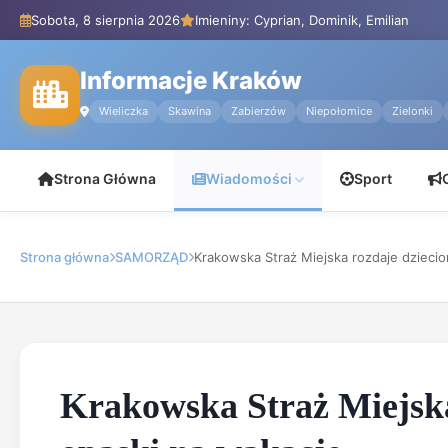
Sobota, 8 sierpnia 2026
Imieniny: Cyprian, Dominik, Emilian
Informacje Kraków
Wieliczka
Skawina
Zabierzów
Niepołomice
Zielonki
Strona Główna
Wiadomości
Sport
Strona główna
SAMORZĄD
Krakowska Straż Miejska rozdaje dziecio
Krakowska Straż Miejska