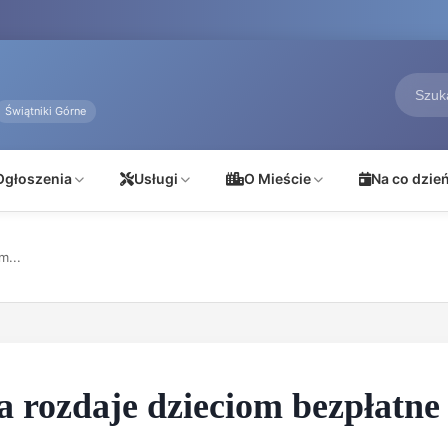
Świątniki Górne
Ogłoszenia
Usługi
O Mieście
Na co dzie
m...
 rozdaje dzieciom bezpłatne