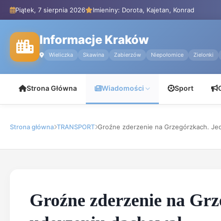
Piątek, 7 sierpnia 2026
Imieniny: Dorota, Kajetan, Konrad
Informacje Kraków
Wieliczka
Skawina
Zabierzów
Niepołomice
Zielonki
Strona Główna
Wiadomości
Sport
Strona główna
TRANSPORT
Groźne zderzenie na Grzegórzkach. Jed
Groźne zderzenie na Grz