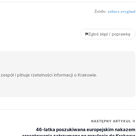
Źródło:
zobacz oryginał
Zgłoś błąd / poprawkę
espół i pilnuje rzetelności informacji o Krakowie.
NASTĘPNY ARTYKUŁ
46-latka poszukiwana europejskim nakazem
aresztowania zatrzymana po przylocie do Krakowa