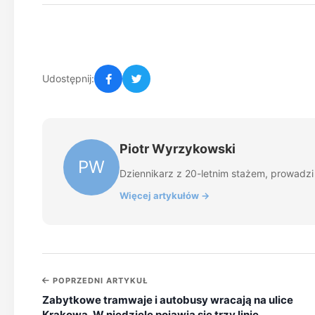
Udostępnij:
Piotr Wyrzykowski
PW
Dziennikarz z 20-letnim stażem, prowadzi z
Więcej artykułów →
POPRZEDNI ARTYKUŁ
Zabytkowe tramwaje i autobusy wracają na ulice
Krakowa. W niedzielę pojawią się trzy linie