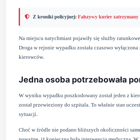
Z kroniki policyjnej:
Fałszywy kurier zatrzyman
Na miejscu natychmiast pojawiły się służby ratunkowe, 
Droga w rejonie wypadku została czasowo wyłączona z 
kierowców.
Jedna osoba potrzebowała p
W wyniku wypadku poszkodowany został jeden z kie
został przewieziony do szpitala. To właśnie stan ucze
sytuacji.
Choć w źródle nie podano bliższych okoliczności sam
poważne, iż konieczna była interwencja medyczna. W 