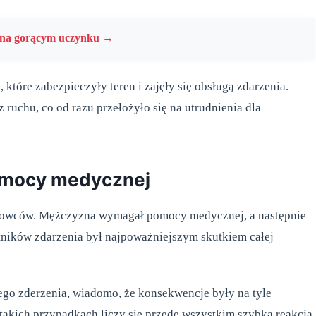
y na gorącym uczynku →
które zabezpieczyły teren i zajęły się obsługą zdarzenia.
ruchu, co od razu przełożyło się na utrudnienia dla
omocy medycznej
rowców. Mężczyzna wymagał pomocy medycznej, a następnie
stników zdarzenia był najpoważniejszym skutkiem całej
ego zderzenia, wiadomo, że konsekwencje były na tyle
takich przypadkach liczy się przede wszystkim szybka reakcja