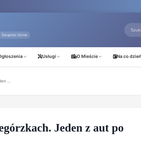
Świątniki Górne
Ogłoszenia
Usługi
O Mieście
Na co dzie
en ...
egórzkach. Jeden z aut po