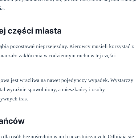
ia.
ej części miasta
ąbia pozostawał nieprzejezdny. Kierowcy musieli korzystać z
oznaczało zakłócenia w codziennym ruchu w tej części
rogowa jest wrażliwa na nawet pojedynczy wypadek. Wystarczy
tał wyraźnie spowolniony, a mieszkańcy i osoby
tywnych tras.
kańców
o dla osób bezpośrednio w nich uczestniczących. Odbijają się