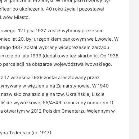
iej w garnizonie Przemyśl. W 1934 jako rezerwy był
oficer po ukończeniu 40 roku życia i pozostawał
 Lwów Miasto.
owego. 12 lipca 1927 został wybrany prezesem
oniec lat 20. był urzędnikiem bankowym we Lwowie. W
utego 1937 został wybrany wiceprezesem zarządu
nkcję do lata 1939 (dodatkowo też skarbnik). Od 1938
o parcelacji na obszarze województwa lwowskiego.
 z 17 września 1939 został aresztowany przez
rzymywany w więzieniu na Zamarstynowie. W 1940
zwisko znalazło się na tzw. Ukraińskiej Liście
a liście wywózkowej 55/4-46 oznaczony numerem 1).
ne na otwartym w 2012 Polskim Cmentarzu Wojennym w
yna Tadeusza (ur. 1917).