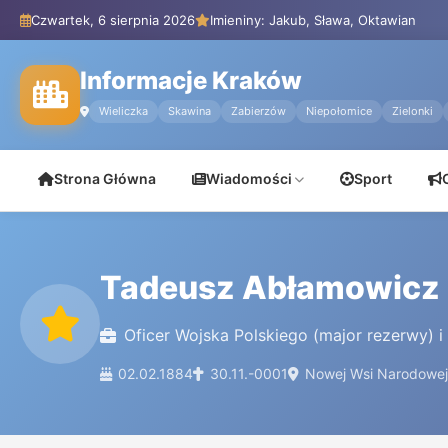
Czwartek, 6 sierpnia 2026
Imieniny: Jakub, Sława, Oktawian
Informacje Kraków
Wieliczka
Skawina
Zabierzów
Niepołomice
Zielonki
Strona Główna
Wiadomości
Sport
Tadeusz Abłamowicz
Oficer Wojska Polskiego (major rezerwy) 
02.02.1884
30.11.-0001
Nowej Wsi Narodowej