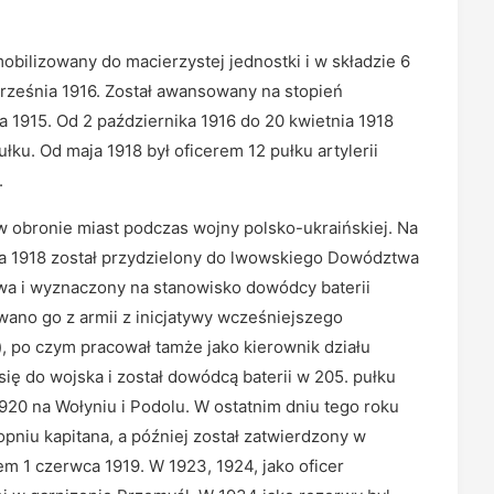
obilizowany do macierzystej jednostki i w składzie 6
 września 1916. Został awansowany na stopień
ca 1915. Od 2 października 1916 do 20 kwietnia 1918
ku. Od maja 1918 był oficerem 12 pułku artylerii
.
w obronie miast podczas wojny polsko-ukraińskiej. Na
pada 1918 został przydzielony do lwowskiego Dowództwa
owa i wyznaczony na stanowisko dowódcy baterii
wano go z armii z inicjatywy wcześniejszego
 po czym pracował tamże jako kierownik działu
 się do wojska i został dowódcą baterii w 205. pułku
920 na Wołyniu i Podolu. W ostatnim dniu tego roku
pniu kapitana, a później został zatwierdzony w
em 1 czerwca 1919. W 1923, 1924, jako oficer