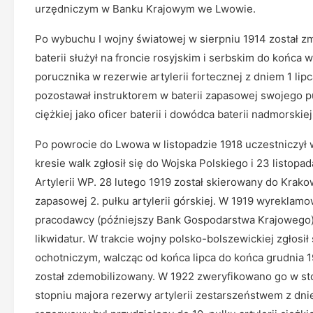
urzędniczym w Banku Krajowym we Lwowie.
Po wybuchu I wojny światowej w sierpniu 1914 został zm
baterii służył na froncie rosyjskim i serbskim do końca
porucznika w rezerwie artylerii fortecznej z dniem 1 lip
pozostawał instruktorem w baterii zapasowej swojego puł
ciężkiej jako oficer baterii i dowódca baterii nadmorskiej
Po powrocie do Lwowa w listopadzie 1918 uczestniczył 
kresie walk zgłosił się do Wojska Polskiego i 23 listo
Artylerii WP. 28 lutego 1919 został skierowany do Krak
zapasowej 2. pułku artylerii górskiej. W 1919 wyreklamo
pracodawcy (późniejszy Bank Gospodarstwa Krajowego),
likwidatur. W trakcie wojny polsko-bolszewickiej zgłosił
ochotniczym, walcząc od końca lipca do końca grudnia 1
został zdemobilizowany. W 1922 zweryfikowano go w sto
stopniu majora rezerwy artylerii zestarszeństwem z dni