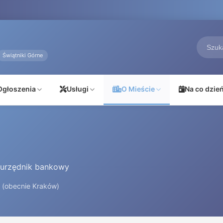
Świątniki Górne
Ogłoszenia
Usługi
O Mieście
Na co dzie
i urzędnik bankowy
 (obecnie Kraków)