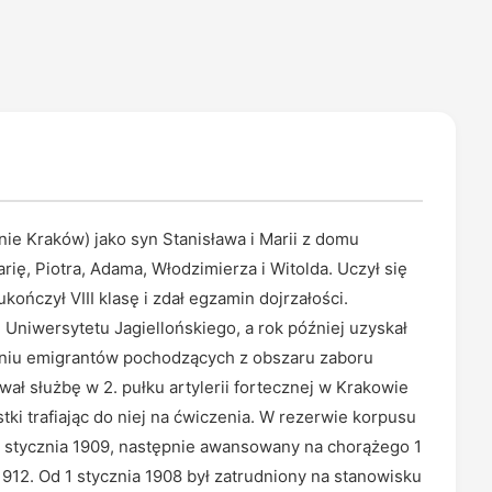
ie Kraków) jako syn Stanisława i Marii z domu
ię, Piotra, Adama, Włodzimierza i Witolda. Uczył się
ończył VIII klasę i zdał egzamin dojrzałości.
Uniwersytetu Jagiellońskiego, a rok później uzyskał
raniu emigrantów pochodzących z obszaru zaboru
wał służbę w 2. pułku artylerii fortecznej w Krakowie
stki trafiając do niej na ćwiczenia. W rezerwie korpusu
 1 stycznia 1909, następnie awansowany na chorążego 1
 1912. Od 1 stycznia 1908 był zatrudniony na stanowisku