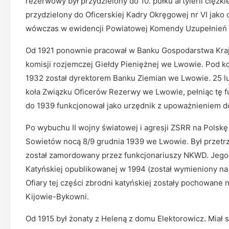
rezerwowy był przydzielony do 10. pułku artylerii ciężk
przydzielony do Oficerskiej Kadry Okręgowej nr VI jako 
wówczas w ewidencji Powiatowej Komendy Uzupełnień
Od 1921 ponownie pracował w Banku Gospodarstwa Kraj
komisji rozjemczej Giełdy Pieniężnej we Lwowie. Pod k
1932 został dyrektorem Banku Ziemian we Lwowie. 25 l
koła Związku Oficerów Rezerwy we Lwowie, pełniąc tę fu
do 1939 funkcjonował jako urzędnik z upoważnieniem d
Po wybuchu II wojny światowej i agresji ZSRR na Polskę
Sowietów nocą 8/9 grudnia 1939 we Lwowie. Był przet
został zamordowany przez funkcjonariuszy NKWD. Jego na
Katyńskiej opublikowanej w 1994 (został wymieniony n
Ofiary tej części zbrodni katyńskiej zostały pochowa
Kijowie-Bykowni.
Od 1915 był żonaty z Heleną z domu Elektorowicz. Miał s