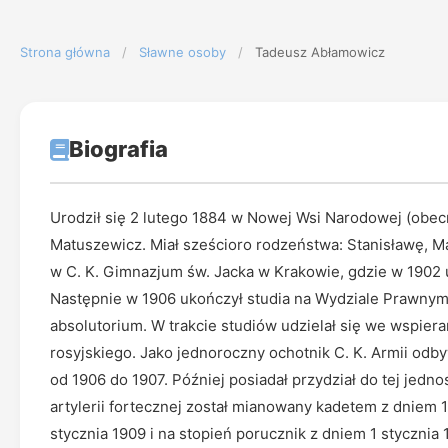
Strona główna
/
Sławne osoby
/
Tadeusz Abłamowicz
Biografia
Urodził się 2 lutego 1884 w Nowej Wsi Narodowej (obecn
Matuszewicz. Miał sześcioro rodzeństwa: Stanisławę, Mar
w C. K. Gimnazjum św. Jacka w Krakowie, gdzie w 1902 uk
Następnie w 1906 ukończył studia na Wydziale Prawnym 
absolutorium. W trakcie studiów udzielał się we wspie
rosyjskiego. Jako jednoroczny ochotnik C. K. Armii odby
od 1906 do 1907. Później posiadał przydział do tej jedno
artylerii fortecznej został mianowany kadetem z dniem
stycznia 1909 i na stopień porucznik z dniem 1 stycznia