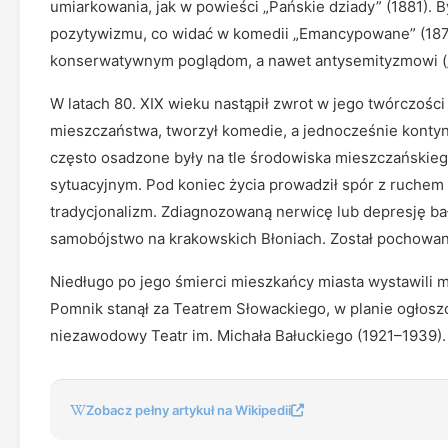
umiarkowania, jak w powieści „Pańskie dziady” (1881). 
pozytywizmu, co widać w komedii „Emancypowane” (1873)
konserwatywnym poglądom, a nawet antysemityzmowi („
W latach 80. XIX wieku nastąpił zwrot w jego twórczośc
mieszczaństwa, tworzył komedie, a jednocześnie kontyn
często osadzone były na tle środowiska mieszczańskie
sytuacyjnym. Pod koniec życia prowadził spór z ruchem 
tradycjonalizm. Zdiagnozowaną nerwicę lub depresję bał
samobójstwo na krakowskich Błoniach. Został pochowa
Niedługo po jego śmierci mieszkańcy miasta wystawili m
Pomnik stanął za Teatrem Słowackiego, w planie ogłos
niezawodowy Teatr im. Michała Bałuckiego (1921–1939).
Zobacz pełny artykuł na Wikipedii