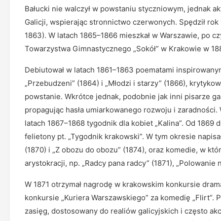
Bałucki nie walczył w powstaniu styczniowym, jednak a
Galicji, wspierając stronnictwo czerwonych. Spędził ro
1863). W latach 1865–1866 mieszkał w Warszawie, po cz
Towarzystwa Gimnastycznego „Sokół” w Krakowie w 18
Debiutował w latach 1861–1863 poematami inspirowanymi
„Przebudzeni” (1864) i „Młodzi i starzy” (1866), krytyk
powstanie. Wkrótce jednak, podobnie jak inni pisarze ga
propagując hasła umiarkowanego rozwoju i zaradności
latach 1867–1868 tygodnik dla kobiet „Kalina”. Od 1869 
felietony pt. „Tygodnik krakowski”. W tym okresie napis
(1870) i „Z obozu do obozu” (1874), oraz komedie, w kt
arystokracji, np. „Radcy pana radcy” (1871), „Polowanie 
W 1871 otrzymał nagrodę w krakowskim konkursie drama
konkursie „Kuriera Warszawskiego” za komedię „Flirt”.
zasięg, dostosowany do realiów galicyjskich i często a