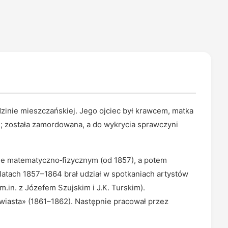
dzinie mieszczańskiej. Jego ojciec był krawcem, matka
ę; została zamordowana, a do wykrycia sprawczyni
le matematyczno‑fizycznym (od 1857), a potem
 latach 1857–1864 brał udział w spotkaniach artystów
m.in. z Józefem Szujskim i J.K. Turskim).
wiasta» (1861–1862). Następnie pracował przez