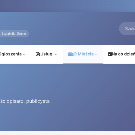
Świątniki Górne
Ogłoszenia
Usługi
O Mieście
Na co dzie
ciopisarz, publicysta