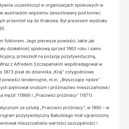
ktywnie uczestniczył w organizacjach spiskowych w
k w austriackim więzieniu (aresztowany pod koniec
ym przeniósł się do Krakowa. Był prezesem wydziału
85.
 folklorem. Jego pierwsze powieści, takie jak
owały działalność spiskową sprzed 1863 roku i samo
licyjscy, przeszedł na pozycję pozytywistyczną,
. Wraz z Alfredem Szczepańskim współredagował w
do 1873 pisał do dziennika „Kraj” cotygodniowe
ał powieści tendencyjne, m.in. „Błyszczące nędze”
órych piętnował snobizm i próżniactwo mieszczaństwa i
na męża” (1869) i „Pracowici próżniacy” (1871).
tycznym za sztukę „Pracowici próżniacy”; w 1892 – w
 Program pozytywistyczny Bałuckiego miał ograniczony
kcentował mieszczańskie wartości oszczędności i