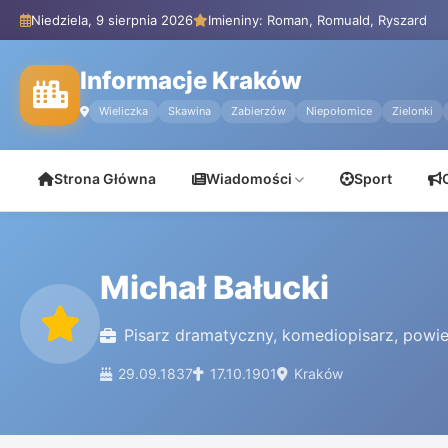
Niedziela, 9 sierpnia 2026
Imieniny: Roman, Romuald, Ryszard
Informacje Kraków
Wieliczka
Skawina
Zabierzów
Niepołomice
Zielonki
Strona Główna
Wiadomości
Sport
Michał Bałucki
Pisarz dramatyczny, komediopisarz, powieś
29.09.1837
17.10.1901
Kraków