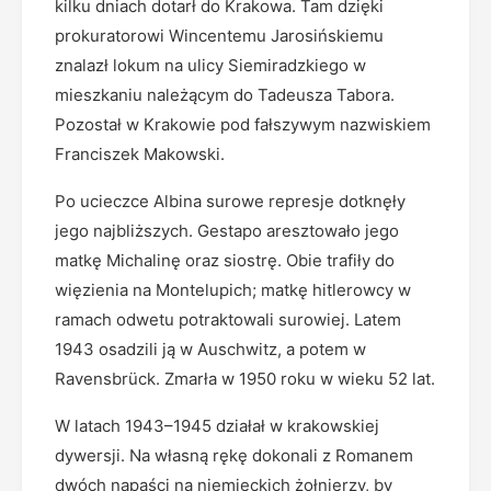
kilku dniach dotarł do Krakowa. Tam dzięki
prokuratorowi Wincentemu Jarosińskiemu
znalazł lokum na ulicy Siemiradzkiego w
mieszkaniu należącym do Tadeusza Tabora.
Pozostał w Krakowie pod fałszywym nazwiskiem
Franciszek Makowski.
Po ucieczce Albina surowe represje dotknęły
jego najbliższych. Gestapo aresztowało jego
matkę Michalinę oraz siostrę. Obie trafiły do
więzienia na Montelupich; matkę hitlerowcy w
ramach odwetu potraktowali surowiej. Latem
1943 osadzili ją w Auschwitz, a potem w
Ravensbrück. Zmarła w 1950 roku w wieku 52 lat.
W latach 1943–1945 działał w krakowskiej
dywersji. Na własną rękę dokonali z Romanem
dwóch napaści na niemieckich żołnierzy, by