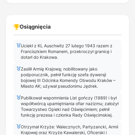
Osiągnięcia
Uciekł z KL Auschwitz 27 lutego 1943 razem z
Franciszkiem Romanem, przekroczył granicę i
dotarł do Krakowa.
Zasilił Armię Krajową; nobilitowany jako
podporucznik, pełnił funkcję szefa dywersji
bojowej III Odcinka Komendy Obwodu Kraków –
Miasto AK; używał pseudonimu Jędrek.
Publikował wspomnienia List gończy (1989) i był
współtwórcą upamiętniania ofiar nazizmu; założył
Towarzystwo Opieki nad Oświęcimiem; pełnił
funkcję prezesa i członka Rady Oświęcimskiej.
Otrzymał Krzyże: Walecznych, Partyzancki, Armii
Krajowej oraz Krzyże Kawalerski, Oficerski i