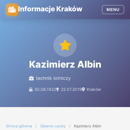
Informacje Kraków
MENU
Kazimierz Albin
technik lotniczy
30.08.1922
22.07.2019
Kraków
Strona główna
/
Sławne osoby
/
Kazimierz Albin