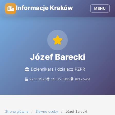
Informacje Kraków
MENU
Józef Barecki
Dziennikarz i działacz PZPR
22.11.1926
29.05.1999
Krakowie
Strona główna
/
Sławne osoby
/
Józef Barecki