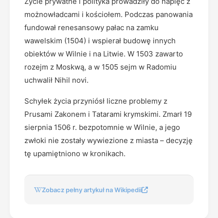
Życie prywatne i polityka prowadziły do napięć z
możnowładcami i kościołem. Podczas panowania
fundował renesansowy pałac na zamku
wawelskim (1504) i wspierał budowę innych
obiektów w Wilnie i na Litwie. W 1503 zawarto
rozejm z Moskwą, a w 1505 sejm w Radomiu
uchwalił Nihil novi.
Schyłek życia przyniósł liczne problemy z
Prusami Zakonem i Tatarami krymskimi. Zmarł 19
sierpnia 1506 r. bezpotomnie w Wilnie, a jego
zwłoki nie zostały wywiezione z miasta – decyzję
tę upamiętniono w kronikach.
Zobacz pełny artykuł na Wikipedii