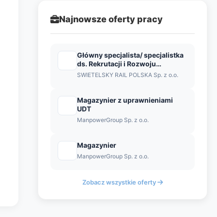
Najnowsze oferty pracy
Główny specjalista/ specjalistka
ds. Rekrutacji i Rozwoju
Personalnego
SWIETELSKY RAIL POLSKA Sp. z o.o.
Magazynier z uprawnieniami
UDT
ManpowerGroup Sp. z o.o.
Magazynier
ManpowerGroup Sp. z o.o.
Zobacz wszystkie oferty