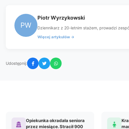
Piotr Wyrzykowski
PW
Dziennikarz z 20-letnim stażem, prowadzi zespół 
Więcej artykułów →
Udostępnij:
Opiekunka okradała seniora
Kra
przez miesiące. Stracił 900
mar