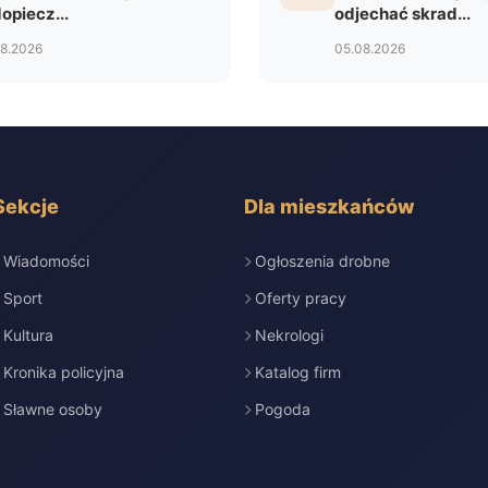
opiecz...
odjechać skrad...
08.2026
05.08.2026
Sekcje
Dla mieszkańców
Wiadomości
Ogłoszenia drobne
Sport
Oferty pracy
Kultura
Nekrologi
Kronika policyjna
Katalog firm
Sławne osoby
Pogoda