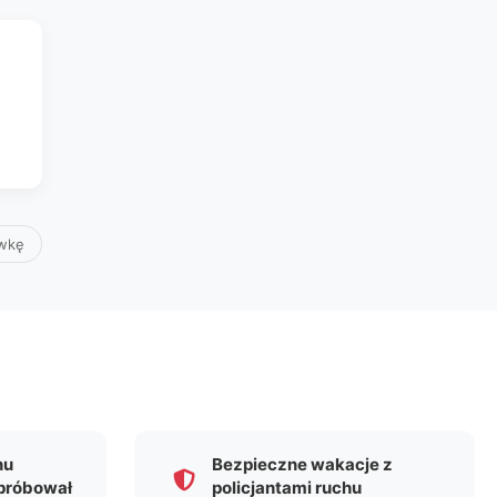
awkę
nu
Bezpieczne wakacje z
próbował
policjantami ruchu