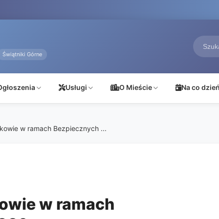
Świątniki Górne
Ogłoszenia
Usługi
O Mieście
Na co dzie
kowie w ramach Bezpiecznych ...
kowie w ramach