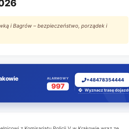
2026
rzówką i Bagrów – bezpieczeństwo, porządek i
rakowie
ALARMOWY
+48478354444
997
Wyznacz trasę dojazd
nicowi z Komisariatu Policji V w Krakowie wraz ze