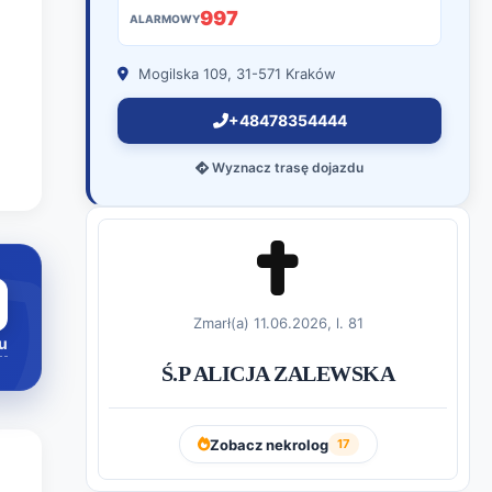
997
ALARMOWY
Mogilska 109, 31-571 Kraków
+48478354444
Wyznacz trasę dojazdu
Zmarł(a) 11.06.2026, l. 81
u
Ś.P ALICJA ZALEWSKA
Zobacz nekrolog
17