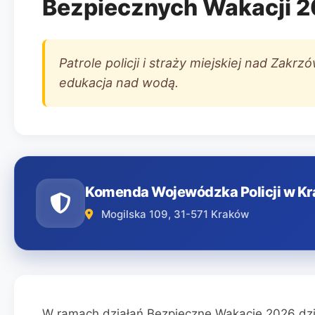
Bezpiecznych Wakacji 
Patrole policji i straży miejskiej nad Zak
edukacja nad wodą.
Komenda Wojewódzka Policji w K
Mogilska 109, 31-571 Kraków
W ramach działań Bezpieczne Wakacje 2026 dziel