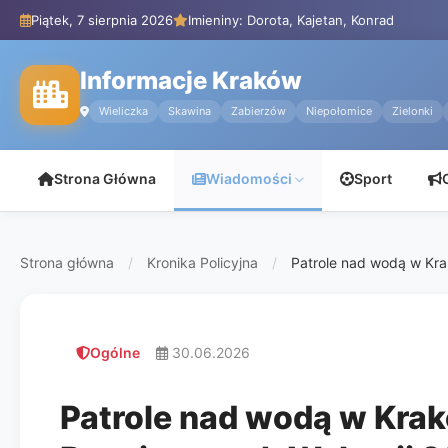
Piątek, 7 sierpnia 2026
Imieniny: Dorota, Kajetan, Konrad
Informacje Kraków
Wieliczka
Skawina
Zabierzów
Niepołomice
Zielonki
Strona Główna
Wiadomości
Sport
Strona główna
/
Kronika Policyjna
/
Patrole nad wodą w Kra
Ogólne
30.06.2026
Patrole nad wodą w Kra