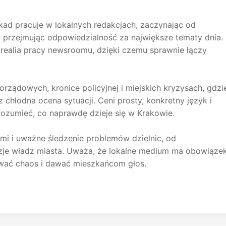
ad pracuje w lokalnych redakcjach, zaczynając od
em przejmując odpowiedzialność za największe tematy dnia.
 realia pracy newsroomu, dzięki czemu sprawnie łączy
orządowych, kronice policyjnej i miejskich kryzysach, gdzi
z chłodna ocena sytuacji. Ceni prosty, konkretny język i
ozumieć, co naprawdę dzieje się w Krakowie.
ami i uważne śledzenie problemów dzielnic, od
zje władz miasta. Uważa, że lokalne medium ma obowiąze
ować chaos i dawać mieszkańcom głos.