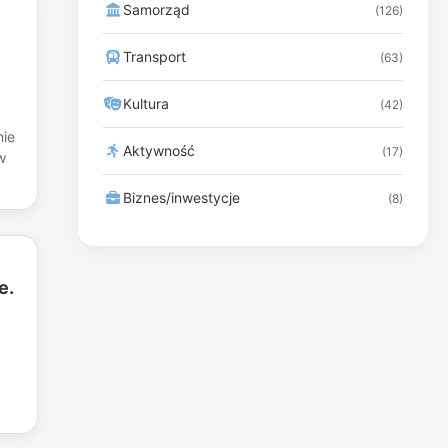
Samorząd
(126)
Transport
(63)
Kultura
(42)
nie
Aktywność
(17)
w
Biznes/inwestycje
(8)
e.