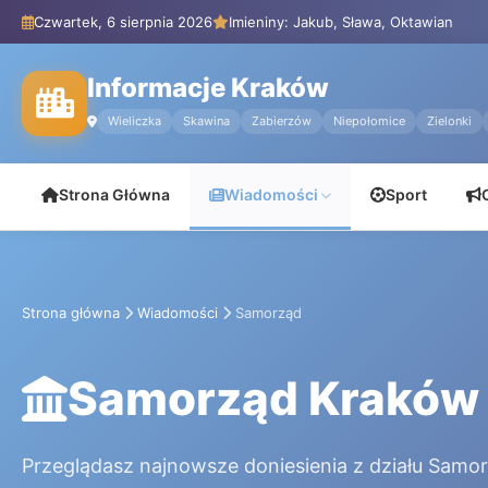
Czwartek, 6 sierpnia 2026
Imieniny: Jakub, Sława, Oktawian
Informacje Kraków
Wieliczka
Skawina
Zabierzów
Niepołomice
Zielonki
Strona Główna
Wiadomości
Sport
Strona główna
Wiadomości
Samorząd
Samorząd Kraków
Przeglądasz najnowsze doniesienia z działu Samo