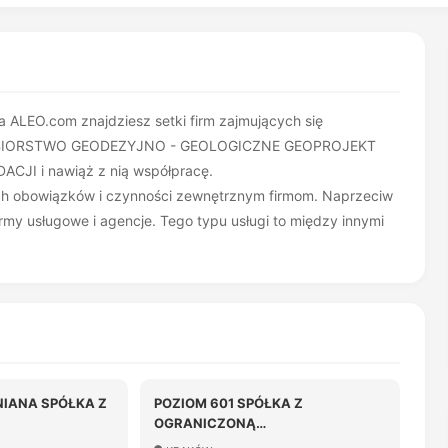
ALEO.com znajdziesz setki firm zajmujących się
DSIĘBIORSTWO GEODEZYJNO - GEOLOGICZNE GEOPROJEKT
I i nawiąż z nią współpracę.
nych obowiązków i czynności zewnętrznym firmom. Naprzeciw
my usługowe i agencje. Tego typu usługi to między innymi
IANA SPÓŁKA Z
POZIOM 601 SPÓŁKA Z
OGRANICZONĄ
OŚCIĄ
ODPOWIEDZIALNOŚCIĄ