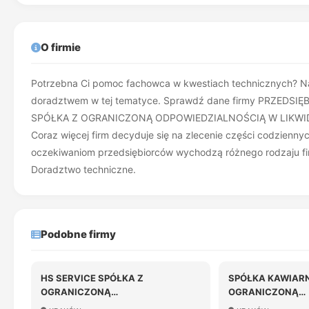
O firmie
Potrzebna Ci pomoc fachowca w kwestiach technicznych? Na 
doradztwem w tej tematyce. Sprawdź dane firmy PRZE
SPÓŁKA Z OGRANICZONĄ ODPOWIEDZIALNOŚCIĄ W LIKWIDACJ
Coraz więcej firm decyduje się na zlecenie części codzien
oczekiwaniom przedsiębiorców wychodzą różnego rodzaju fir
Doradztwo techniczne.
Podobne firmy
HS SERVICE SPÓŁKA Z
SPÓŁKA KAWIARN
OGRANICZONĄ
OGRANICZONĄ
ODPOWIEDZIALNOŚCIĄ
ODPOWIEDZIALN