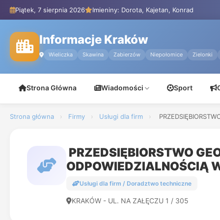
Piątek, 7 sierpnia 2026
Imieniny: Dorota, Kajetan, Konrad
Informacje Kraków
Wieliczka
Skawina
Zabierzów
Niepołomice
Zielonki
Strona Główna
Wiadomości
Sport
Strona główna
›
Firmy
›
Usługi dla firm
›
PRZEDSIĘBIORSTWO
PRZEDSIĘBIORSTWO GEO
ODPOWIEDZIALNOŚCIĄ W
Usługi dla firm / Doradztwo techniczne
KRAKÓW - UL. NA ZAŁĘCZU 1 / 305