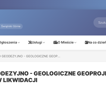
Świątniki Górne
Ogłoszenia
Usługi
O Mieście
Na co dzie
 GEODEZYJNO - GEOLOGICZNE GEOP...
DEZYJNO - GEOLOGICZNE GEOPROJ
 LIKWIDACJI