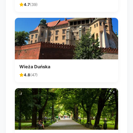
4.7
(39)
Wieża Duńska
4.8
(47)