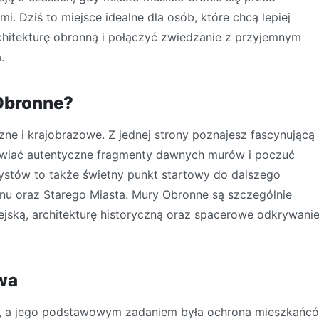
. Dziś to miejsce idealne dla osób, które chcą lepiej
hitekturę obronną i połączyć zwiedzanie z przyjemnym
.
Obronne?
czne i krajobrazowe. Z jednej strony poznajesz fascynującą
ziwiać autentyczne fragmenty dawnych murów i poczuć
ystów to także świetny punkt startowy do dalszego
kanu oraz Starego Miasta. Mury Obronne są szczególnie
iejską, architekturę historyczną oraz spacerowe odkrywani
wa
ia, a jego podstawowym zadaniem była ochrona mieszkańc