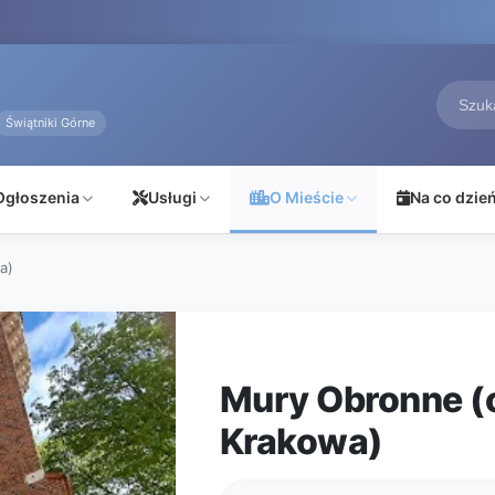
Świątniki Górne
Ogłoszenia
Usługi
O Mieście
Na co dzie
a)
Mury Obronne (
Krakowa)