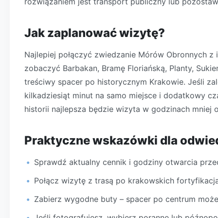
rozwiązaniem jest transport publiczny lub pozostaw
Jak zaplanować wizytę?
Najlepiej połączyć zwiedzanie Mórów Obronnych z 
zobaczyć Barbakan, Bramę Floriańską, Planty, Sukie
treściwy spacer po historycznym Krakowie. Jeśli za
kilkadziesiąt minut na samo miejsce i dodatkowy cz
historii najlepsza będzie wizyta w godzinach mniej 
Praktyczne wskazówki dla odwie
Sprawdź aktualny cennik i godziny otwarcia prz
Połącz wizytę z trasą po krakowskich fortyfikacj
Zabierz wygodne buty – spacer po centrum może b
Jeśli fotografujesz, wybierz poranne lub późnop