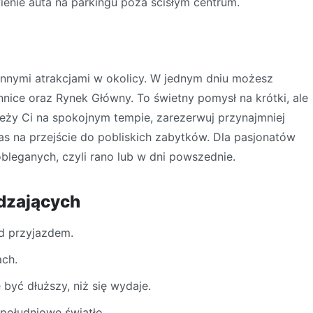
ienie auta na parkingu poza ścisłym centrum.
innymi atrakcjami w okolicy. W jednym dniu możesz
nnice oraz Rynek Główny. To świetny pomysł na krótki, ale
leży Ci na spokojnym tempie, zarezerwuj przynajmniej
as na przejście do pobliskich zabytków. Dla pasjonatów
obleganych, czyli rano lub w dni powszednie.
dzających
ed przyjazdem.
ach.
yć dłuższy, niż się wydaje.
opołudniowe światło.