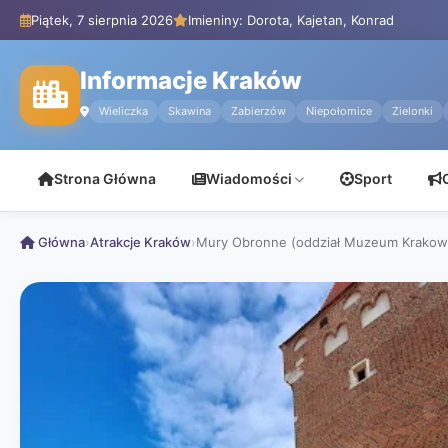
Piątek, 7 sierpnia 2026
Imieniny: Dorota, Kajetan, Konrad
Informacje Kraków
Wieliczka
Skawina
Zabierzów
Niepołomice
Zielonki
Strona Główna
Wiadomości
Sport
Główna
›
Atrakcje Kraków
›
Mury Obronne (oddział Muzeum Krakow