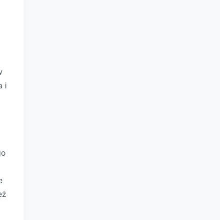
w
 i
go
e
eż