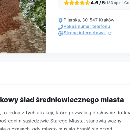
4.6 / 5
(133 opinii Go
Pijarska, 30-547 Kraków
Pokaż numer telefonu
Strona internetowa
tkowy ślad średniowiecznego miasta
o jedna z tych atrakcji, które pozwalają dosłownie dotkn
bezpośrednim sąsiedztwie Starego Miasta, stanowią ważny
ją o czasach, gdy miasto musiało bronić się przed