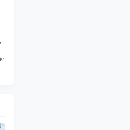
e
i
je