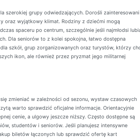
szerokiej grupy odwiedzających. Dorośli zainteresowani
edzy oraz wyjątkowy klimat. Rodziny z dziećmi mogą
czas spaceru po centrum, szczególnie jeśli najmłodsi lubi
h. Dla seniorów to z kolei spokojna, łatwo dostępna
e dla szkół, grup zorganizowanych oraz turystów, którzy ch
zych ikon, ale również przez pryzmat jego militarnej
ię zmieniać w zależności od sezonu, wystaw czasowych
ytą warto sprawdzić oficjalne informacje. Orientacyjnie
pnej cenie, a ulgowy jeszcze niższy. Często dostępne są
niów, studentów i seniorów. Jeśli planujesz intensywne
up biletów łączonych lub sprawdzić ofertę kart