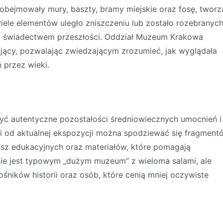
 obejmowały mury, baszty, bramy miejskie oraz fosę, tworz
le elementów uległo zniszczeniu lub zostało rozebranych
m świadectwem przeszłości. Oddział Muzeum Krakowa
ujący, pozwalając zwiedzającym zrozumieć, jak wyglądała
 przez wieki.
ć autentyczne pozostałości średniowiecznych umocnień i
i od aktualnej ekspozycji można spodziewać się fragment
lansz edukacyjnych oraz materiałów, które pomagają
nie jest typowym „dużym muzeum” z wieloma salami, ale
ośników historii oraz osób, które cenią mniej oczywiste