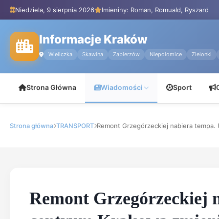
Niedziela, 9 sierpnia 2026
Imieniny: Roman, Romuald, Ryszard
Informacje Kraków
Wieliczka
Skawina
Zabierzów
Niepołomice
Zielonki
Strona Główna
Wiadomości
Sport
Strona główna
TRANSPORT
Remont Grzegórzeckiej nabiera tempa. Ul
Remont Grzegórzeckiej n