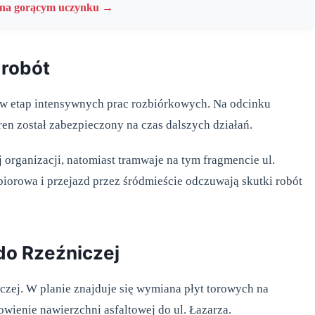
y na gorącym uczynku →
 robót
 w etap intensywnych prac rozbiórkowych. Na odcinku
ren został zabezpieczony na czas dalszych działań.
ganizacji, natomiast tramwaje na tym fragmencie ul.
biorowa i przejazd przez śródmieście odczuwają skutki robót
do Rzeźniczej
iczej. W planie znajduje się wymiana płyt torowych na
wienie nawierzchni asfaltowej do ul. Łazarza.