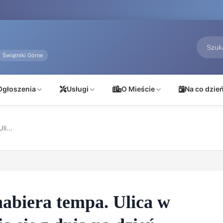
Świątniki Górne
Ogłoszenia
Usługi
O Mieście
Na co dzie
i...
abiera tempa. Ulica w