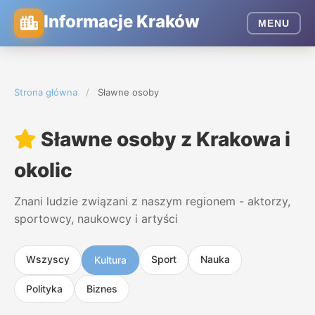
Informacje Kraków
MENU
Strona główna
/
Sławne osoby
Sławne osoby z Krakowa i
okolic
Znani ludzie związani z naszym regionem - aktorzy,
sportowcy, naukowcy i artyści
Wszyscy
Sport
Nauka
Kultura
Polityka
Biznes