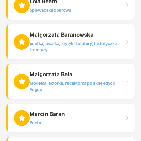
Lola Beeth
Śpiewaczka operowa
Małgorzata Baranowska
poetka, pisarka, krytyk literatury, historyczka
literatury
Małgorzata Bela
Modelka, aktorka, redaktorka polskiej edycji
Vogue
Marcin Baran
Poeta